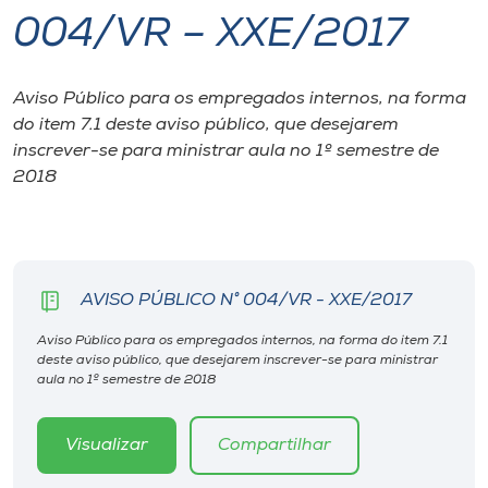
004/VR – XXE/2017
I.nova
Aviso Público para os empregados internos, na forma
Diplomados
do item 7.1 deste aviso público, que desejarem
inscrever-se para ministrar aula no 1º semestre de
Cultura
2018
CPA
AVISO PÚBLICO N° 004/VR - XXE/2017
Biblioteca
Aviso Público para os empregados internos, na forma do item 7.1
deste aviso público, que desejarem inscrever-se para ministrar
Editora
aula no 1º semestre de 2018
Rádio
Visualizar
Compartilhar