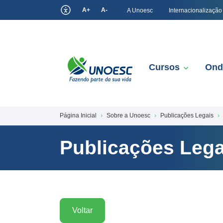
A+
A-
A Unoesc
Internacionalização
Cursos
Ond
Página Inicial
Sobre a Unoesc
Publicações Legais
Publicações Lega
Voltar