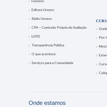
Funoesc
Editora Unoesc
Rádio Unoesc
CURS
CPA – Comissão Própria de Avaliação
Grad
LGPD
Pós-
Transparência Pública
Mest
O que acontece
Exte
Serviços para a Comunidade
Curs
Colé
Onde estamos