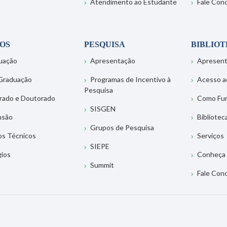
Atendimento ao Estudante
Fale Con
OS
PESQUISA
BIBLIO
uação
Apresentação
Apresen
Graduação
Programas de Incentivo à
Acesso a
Pesquisa
rado e Doutorado
Como Fu
SISGEN
nsão
Bibliotec
Grupos de Pesquisa
os Técnicos
Serviços
SIEPE
gios
Conheça 
Summit
Fale Con