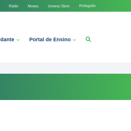
Português
Rádio
Museu
Unoesc Store
udante
Portal de Ensino