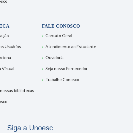
osco
TECA
FALE CONOSCO
tação
Contato Geral
os Usuários
Atendimento ao Estudante
nciona
Ouvidoria
a Virtual
Seja nosso Fornecedor
Trabalhe Conosco
nossas bibliotecas
osco
Siga a Unoesc