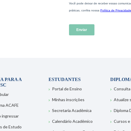
A PARA A
ESTUDANTES
DIPLOM
SC
Portal de Ensino
Consulta
bular
Minhas inscrições
Atualize
ema ACAFE
Secretaria Acadêmica
Diploma D
 ingressar
Calendário Acadêmico
Cursos e
s de Estudo