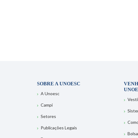
SOBRE A UNOESC
VENH
UNOE
A Unoesc
Vesti
Campi
Sist
Setores
Como
Publicações Legais
Bolsa