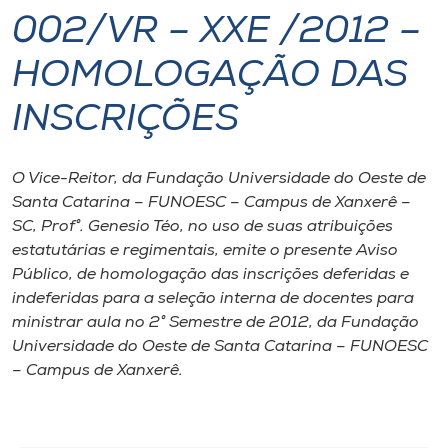
002/VR – XXE /2012 –
I.nova
HOMOLOGAÇÃO DAS
Diplomados
INSCRIÇÕES
Cultura
O Vice-Reitor, da Fundação Universidade do Oeste de
Santa Catarina – FUNOESC – Campus de Xanxerê –
CPA
SC, Prof°. Genesio Téo, no uso de suas atribuições
estatutárias e regimentais, emite o presente Aviso
Público, de homologação das inscrições deferidas e
Biblioteca
indeferidas para a seleção interna de docentes para
ministrar aula no 2° Semestre de 2012, da Fundação
Editora
Universidade do Oeste de Santa Catarina – FUNOESC
– Campus de Xanxerê.
Rádio