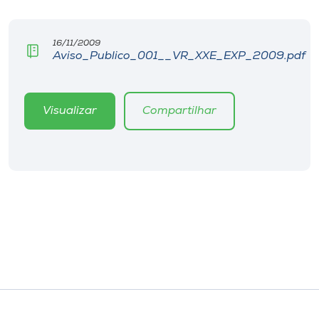
Museu
16/11/2009
Unoesc
Aviso_Publico_001__VR_XXE_EXP_2009.pdf
Store
Visualizar
Compartilhar
Selecione
o idioma
A+
A-