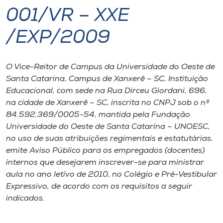
001/VR – XXE
I.nova
/EXP/2009
Diplomados
O Vice-Reitor de Campus da Universidade do Oeste de
Santa Catarina, Campus de Xanxerê – SC, Instituição
Cultura
Educacional, com sede na Rua Dirceu Giordani, 696,
na cidade de Xanxerê – SC, inscrita no CNPJ sob o nº
CPA
84.592.369/0005-54, mantida pela Fundação
Universidade do Oeste de Santa Catarina – UNOESC,
no uso de suas atribuições regimentais e estatutárias,
Biblioteca
emite Aviso Público para os empregados (docentes)
internos que desejarem inscrever-se para ministrar
Editora
aula no ano letivo de 2010, no Colégio e Pré-Vestibular
Expressivo, de acordo com os requisitos a seguir
Rádio
indicados.