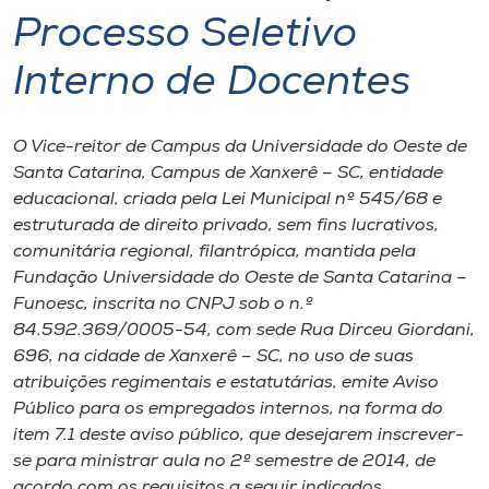
Processo Seletivo
I.nova
Interno de Docentes
Diplomados
O Vice-reitor de Campus da Universidade do Oeste de
Santa Catarina, Campus de Xanxerê – SC, entidade
Cultura
educacional, criada pela Lei Municipal nº 545/68 e
estruturada de direito privado, sem fins lucrativos,
CPA
comunitária regional, filantrópica, mantida pela
Fundação Universidade do Oeste de Santa Catarina –
Funoesc, inscrita no CNPJ sob o n.º
Biblioteca
84.592.369/0005-54, com sede Rua Dirceu Giordani,
696, na cidade de Xanxerê – SC, no uso de suas
Editora
atribuições regimentais e estatutárias, emite Aviso
Público para os empregados internos, na forma do
Rádio
item 7.1 deste aviso público, que desejarem inscrever-
se para ministrar aula no 2º semestre de 2014, de
acordo com os requisitos a seguir indicados,