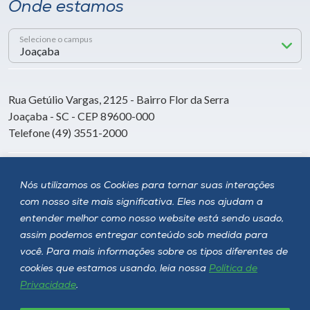
Onde estamos
Selecione o campus
Rua Getúlio Vargas, 2125 - Bairro Flor da Serra
Joaçaba - SC - CEP 89600-000
Telefone (49) 3551-2000
Siga a Unoesc
Nós utilizamos os Cookies para tornar suas interações
com nosso site mais significativa. Eles nos ajudam a
entender melhor como nosso website está sendo usado,
assim podemos entregar conteúdo sob medida para
você. Para mais informações sobre os tipos diferentes de
cookies que estamos usando, leia nossa
Política de
Privacidade
.