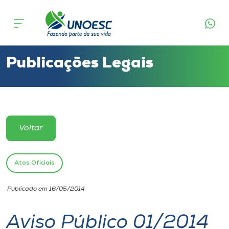
Cursos
Onde estamos
Publicações Legais
Pesquisa
Atendimento ao Estudante
Voltar
Portal de Ensino
Atos Oficiais
A
Publicado em 16/05/2014
Unoesc
Aviso Público 01/2014
Internacionalização