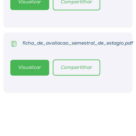
Visualizar
Compartilhar
Museu
Unoesc
Store
ficha_de_avaliacao_semestral_de_estagio.pdf
Selecione
o idioma
Visualizar
Compartilhar
A+
A-