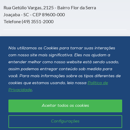
Rua Getúlio Vargas, 2125 - Bairro Flor da Serra
Joaçaba - SC - CEP 89600-000
Telefone (49) 3551-2000
Siga a Unoesc
Nós utilizamos os Cookies para tornar suas interações
com nosso site mais significativa. Eles nos ajudam a
entender melhor como nosso website está sendo usado,
assim podemos entregar conteúdo sob medida para
você. Para mais informações sobre os tipos diferentes de
cookies que estamos usando, leia nossa
Política de
Privacidade
.
Aceitar todos os cookies
Política de privacidade
LGPD
Unoesc © 2026 - Todos os direitos reservados
Configurações