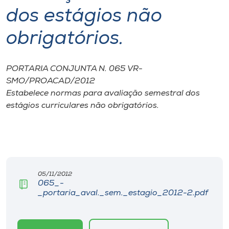
dos estágios não
I.nova
obrigatórios.
Diplomados
PORTARIA CONJUNTA N. 065 VR-
SMO/PROACAD/2012
Cultura
Estabelece normas para avaliação semestral dos
estágios curriculares não obrigatórios.
CPA
Biblioteca
Editora
05/11/2012
065_-
_portaria_aval._sem._estagio_2012-2.pdf
Rádio