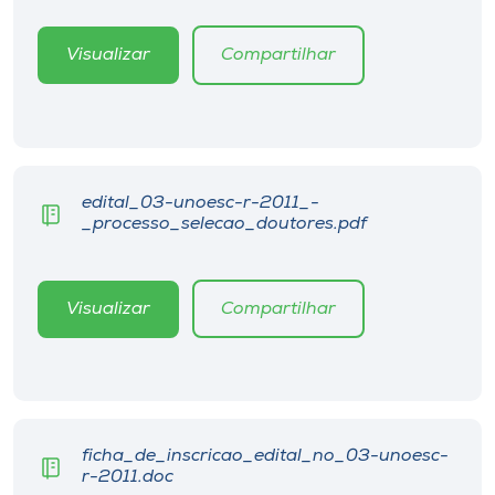
Museu
Visualizar
Compartilhar
Unoesc
Store
edital_03-unoesc-r-2011_-
Selecione
_processo_selecao_doutores.pdf
o idioma
Visualizar
Compartilhar
A+
A-
ficha_de_inscricao_edital_no_03-unoesc-
r-2011.doc