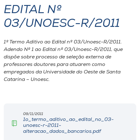
EDITAL Nº
I.nova
03/UNOESC-R/2011
Diplomados
1º Termo Aditivo ao Edital nº 03/Unoesc-R/2011.
Adendo Nº 1 ao Edital nº 03/Unoesc-R/2011, que
Cultura
dispõe sobre processo de seleção externa de
professores doutores para atuarem como
CPA
empregados da Universidade do Oeste de Santa
Catarina – Unoesc.
Biblioteca
Editora
09/11/2011
1o_termo_aditivo_ao_edital_no_03-
Rádio
unoesc-r-2011-
alteracao_dados_bancarios.pdf