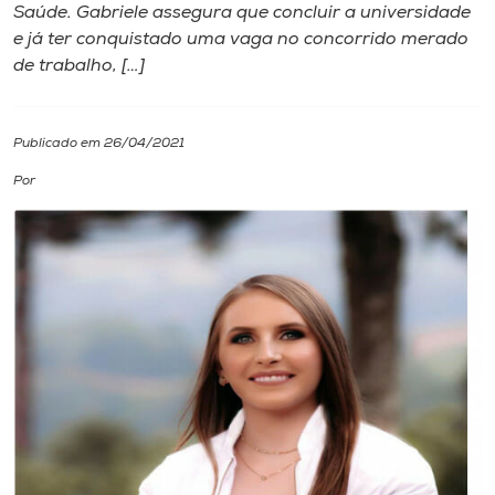
Saúde. Gabriele assegura que concluir a universidade
e já ter conquistado uma vaga no concorrido merado
I.nova
de trabalho, […]
Diplomados
Publicado em 26/04/2021
Cultura
Por
CPA
Biblioteca
Editora
Rádio