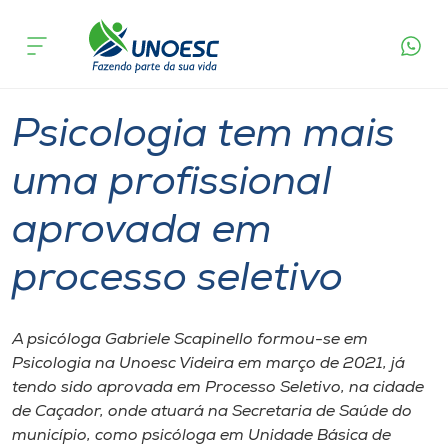
Página
O que
Psicologia tem mais uma profissional
inicial
acontece
aprovada em processo seletivo
Cursos
Graduação
Diplomados
Videira
Onde estamos
Psicologia tem mais
Pesquisa
uma profissional
aprovada em
Atendimento ao Estudante
processo seletivo
Portal de Ensino
A psicóloga Gabriele Scapinello formou-se em
A
Psicologia na Unoesc Videira em março de 2021, já
Unoesc
tendo sido aprovada em Processo Seletivo, na cidade
de Caçador, onde atuará na Secretaria de Saúde do
Internacionalização
município, como psicóloga em Unidade Básica de