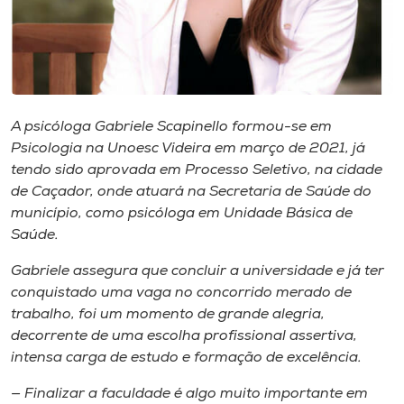
Museu
Unoesc
Store
A psicóloga Gabriele Scapinello formou-se em
Psicologia na Unoesc Videira em março de 2021, já
tendo sido aprovada em Processo Seletivo, na cidade
Selecione
o idioma
de Caçador, onde atuará na Secretaria de Saúde do
município, como psicóloga em Unidade Básica de
Saúde.
A+
Gabriele assegura que concluir a universidade e já ter
A-
conquistado uma vaga no concorrido merado de
trabalho, foi um momento de grande alegria,
decorrente de uma escolha profissional assertiva,
intensa carga de estudo e formação de excelência.
— Finalizar a faculdade é algo muito importante em