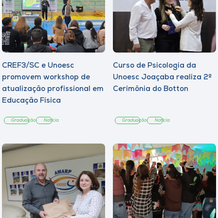
CREF3/SC e Unoesc
Curso de Psicologia da
promovem workshop de
Unoesc Joaçaba realiza 2ª
atualização profissional em
Cerimônia do Botton
Educação Física
Graduação
Notícia
Graduação
Notícia