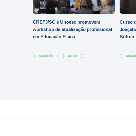
CREF3/SC e Unoesc promovem
Curso d
workshop de atualização profissional
Joaçaba
em Educação Física
Botton
Graduação
Notícia
Gradua