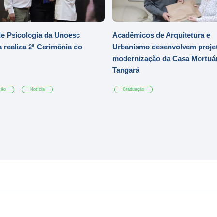
e Psicologia da Unoesc
Acadêmicos de Arquitetura e
 realiza 2ª Cerimônia do
Urbanismo desenvolvem projet
modernização da Casa Mortuár
Tangará
ção
Notícia
Graduação