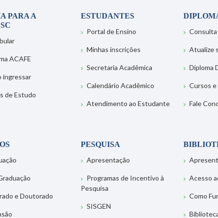
A PARA A
ESTUDANTES
DIPLOM
SC
Portal de Ensino
Consulta
bular
Minhas inscrições
Atualize
ema ACAFE
Secretaria Acadêmica
Diploma D
 ingressar
Calendário Acadêmico
Cursos e
s de Estudo
Atendimento ao Estudante
Fale Con
OS
PESQUISA
BIBLIO
uação
Apresentação
Apresen
Graduação
Programas de Incentivo à
Acesso a
Pesquisa
rado e Doutorado
Como Fu
SISGEN
nsão
Bibliotec