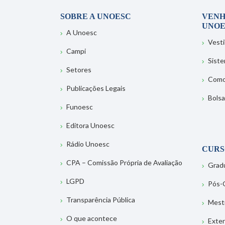
SOBRE A UNOESC
VENH
UNOE
A Unoesc
Vesti
Campi
Sist
Setores
Como
Publicações Legais
Bolsa
Funoesc
Editora Unoesc
Rádio Unoesc
CURS
CPA – Comissão Própria de Avaliação
Grad
LGPD
Pós-
Transparência Pública
Mest
O que acontece
Exte