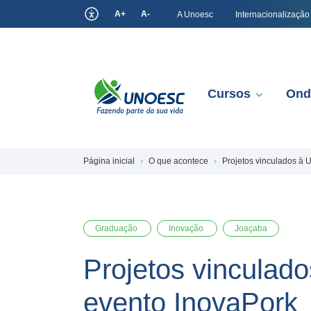
A+
A-
A Unoesc
Internacionalização
Cursos
Ond
Página inicial
O que acontece
Projetos vinculados à U
Graduação
Inovação
Joaçaba
Projetos vinculado
evento InovaPork