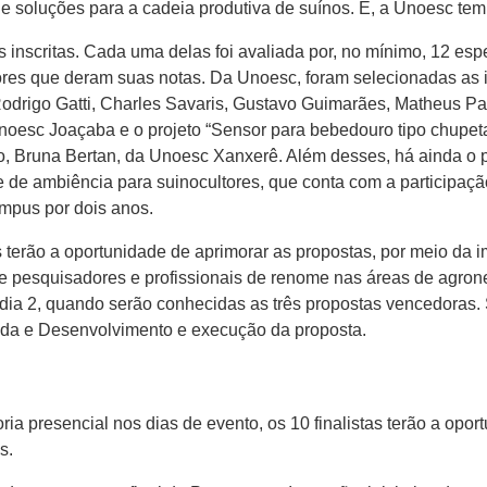
e soluções para a cadeia produtiva de suínos. E, a Unoesc tem r
s inscritas. Cada uma delas foi avaliada por, no mínimo, 12 esp
res que deram suas notas. Da Unoesc, foram selecionadas as id
Rodrigo Gatti, Charles Savaris, Gustavo Guimarães, Matheus Pa
esc Joaçaba e o projeto “Sensor para bebedouro tipo chupeta
do, Bruna Bertan, da Unoesc Xanxerê. Além desses, há ainda o 
 e de ambiência para suinocultores, que conta com a particip
mpus por dois anos.
 terão a oportunidade de aprimorar as propostas, por meio da 
 pesquisadores e profissionais de renome nas áreas de agrone
a 2, quando serão conhecidas as três propostas vencedoras. Se
rada e Desenvolvimento e execução da proposta.
ria presencial nos dias de evento, os 10 finalistas terão a opo
es.