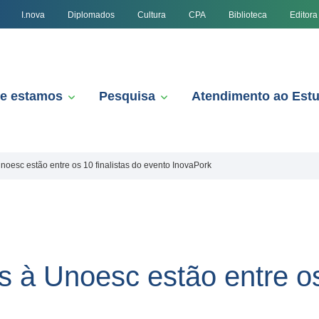
I.nova
Diplomados
Cultura
CPA
Biblioteca
Editora
e estamos
Pesquisa
Atendimento ao Est
noesc estão entre os 10 finalistas do evento InovaPork
s à Unoesc estão entre os