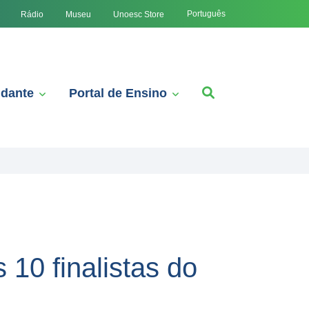
Português
Rádio
Museu
Unoesc Store
udante
Portal de Ensino
 10 finalistas do