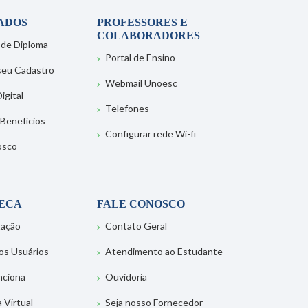
ADOS
PROFESSORES E
COLABORADORES
 de Diploma
Portal de Ensino
 seu Cadastro
Webmail Unoesc
igital
Telefones
 Benefícios
Configurar rede Wi-fi
osco
TECA
FALE CONOSCO
tação
Contato Geral
os Usuários
Atendimento ao Estudante
nciona
Ouvidoria
a Virtual
Seja nosso Fornecedor