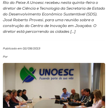
Rio do Peixe A Unoesc recebeu nesta quinta-feira o
diretor de Ciência e Tecnologia da Secretaria de Estado
I.nova
do Desenvolvimento Econômico Sustentável (SDS),
José Roberto Provesi, para uma reunião sobre a
Diplomados
construção do Centro de Inovação em Joaçaba. O
diretor está percorrendo as cidades […]
Cultura
Publicado em 02/08/2013
CPA
Por
Biblioteca
Editora
Rádio