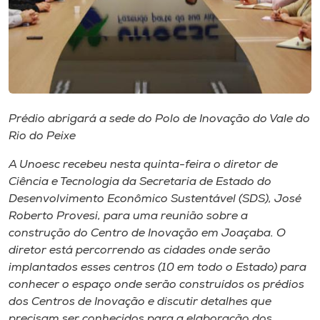
Museu
Unoesc
Store
Prédio abrigará a sede do Polo de Inovação do Vale do
Rio do Peixe
Selecione
o idioma
A Unoesc recebeu nesta quinta-feira o diretor de
Ciência e Tecnologia da Secretaria de Estado do
Desenvolvimento Econômico Sustentável (SDS), José
A+
Roberto Provesi, para uma reunião sobre a
A-
construção do Centro de Inovação em Joaçaba. O
diretor está percorrendo as cidades onde serão
implantados esses centros (10 em todo o Estado) para
conhecer o espaço onde serão construídos os prédios
dos Centros de Inovação e discutir detalhes que
precisam ser conhecidos para a elaboração dos