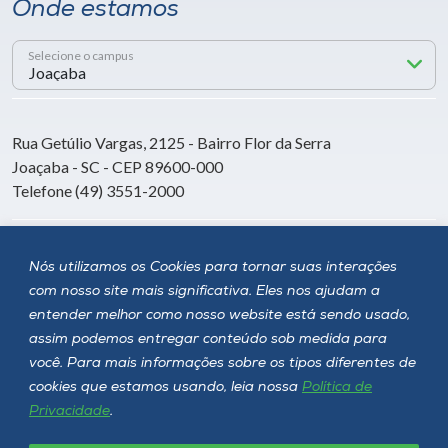
Onde estamos
Selecione o campus
Rua Getúlio Vargas, 2125 - Bairro Flor da Serra
Joaçaba - SC - CEP 89600-000
Telefone (49) 3551-2000
Siga a Unoesc
Nós utilizamos os Cookies para tornar suas interações
com nosso site mais significativa. Eles nos ajudam a
entender melhor como nosso website está sendo usado,
assim podemos entregar conteúdo sob medida para
você. Para mais informações sobre os tipos diferentes de
cookies que estamos usando, leia nossa
Política de
Privacidade
.