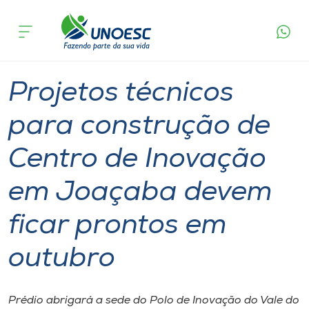
Página
O que
Projetos técnicos para construção de Centro de
inicial
acontece
Inovação em Joaçaba devem ficar prontos em
Cursos
outubro
Graduação
Joaçaba
Onde estamos
Projetos técnicos
Pesquisa
para construção de
Centro de Inovação
Atendimento ao Estudante
em Joaçaba devem
Portal de Ensino
ficar prontos em
A
outubro
Unoesc
Internacionalização
Prédio abrigará a sede do Polo de Inovação do Vale do