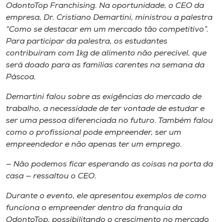
Museu
OdontoTop
Franchising
. Na oportunidade, o CEO da
empresa, Dr. Cristiano Demartini, ministrou a palestra
“Como se destacar em um mercado tão competitivo”.
Unoesc
Para participar da palestra, os estudantes
Store
contribuíram com 1kg de alimento não perecível, que
será doado para as famílias carentes na semana da
Páscoa.
Selecione
Demartini falou sobre as exigências do mercado de
o idioma
trabalho, a necessidade de ter vontade de estudar e
ser uma pessoa diferenciada no futuro. Também falou
como o profissional pode empreender, ser um
empreendedor e não apenas ter um emprego.
A+
A-
— Não podemos ficar esperando as coisas na porta da
casa — ressaltou o CEO.
Durante o evento, ele apresentou exemplos de como
funciona o empreender dentro da franquia da
OdontoTop, possibilitando o crescimento no mercado