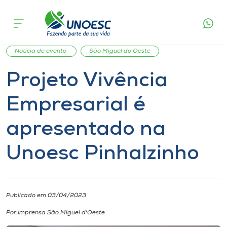
Página
O que
Projeto Vivência Empresarial é
inicial
acontece
apresentado na Unoesc Pinhalzinho
Cursos
Palestra
Ensino
Graduação
Notícia
Onde estamos
Notícia de evento
São Miguel do Oeste
Projeto Vivência
Pesquisa
Empresarial é
Atendimento ao Estudante
apresentado na
Portal de Ensino
Unoesc Pinhalzinho
A
Unoesc
Publicado em 03/04/2023
Por Imprensa São Miguel d'Oeste
Internacionalização