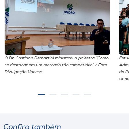
O Dr. Cristiano Demartini ministrou a palestra “Como
Estu
se destacar em um mercado tão competitivo” / Foto:
Admi
Divulgação Unoesc
do P
Unoe
Confira também