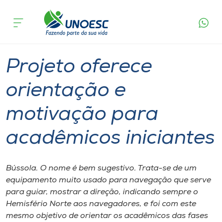
Página
O que
Projeto oferece orientação e motivação para
inicial
acontece
acadêmicos iniciantes
Cursos
Graduação
Videira
Onde estamos
Projeto oferece
Pesquisa
orientação e
motivação para
Atendimento ao Estudante
acadêmicos iniciantes
Portal de Ensino
Bússola. O nome é bem sugestivo. Trata-se de um
A
equipamento muito usado para navegação que serve
Unoesc
para guiar, mostrar a direção, indicando sempre o
Hemisfério Norte aos navegadores, e foi com este
Internacionalização
mesmo objetivo de orientar os acadêmicos das fases