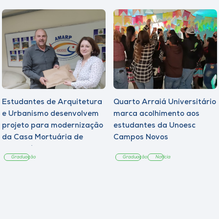
Estudantes de Arquitetura
Quarto Arraiá Universitário
e Urbanismo desenvolvem
marca acolhimento aos
projeto para modernização
estudantes da Unoesc
da Casa Mortuária de
Campos Novos
Tangará
Graduação
Graduação
Notícia