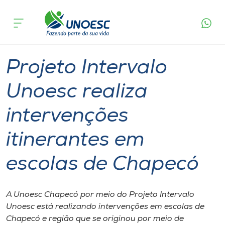
Página
O que
Projeto Intervalo Unoesc realiza intervenções
inicial
acontece
itinerantes em escolas de Chapecó
Cursos
Graduação
Estudante
Chapecó
Onde estamos
Projeto Intervalo
Pesquisa
Unoesc realiza
intervenções
Atendimento ao Estudante
itinerantes em
Portal de Ensino
escolas de Chapecó
A
Unoesc
A Unoesc Chapecó por meio do Projeto Intervalo
Unoesc está realizando intervenções em escolas de
Internacionalização
Chapecó e região que se originou por meio de