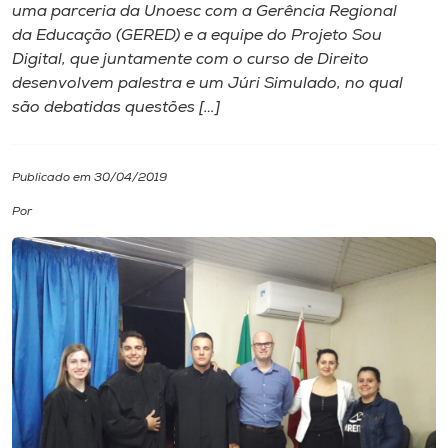
uma parceria da Unoesc com a Gerência Regional
da Educação (GERED) e a equipe do Projeto Sou
I.nova
Digital, que juntamente com o curso de Direito
desenvolvem palestra e um Júri Simulado, no qual
Diplomados
são debatidas questões […]
Cultura
Publicado em 30/04/2019
Por
CPA
Biblioteca
Editora
Rádio