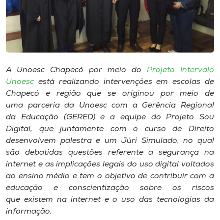
Museu
Unoesc
Store
A Unoesc Chapecó por meio do
Projeto Intervalo
Unoesc
está realizando intervenções em escolas de
Chapecó e região que se originou por meio de
Selecione
o idioma
uma parceria da Unoesc com a Gerência Regional
da Educação (GERED) e a equipe do Projeto Sou
Digital, que juntamente com o curso de Direito
desenvolvem palestra e um Júri Simulado, no qual
A+
são debatidas questões referente a segurança na
A-
internet e as implicações legais do uso digital voltados
ao ensino médio e tem o objetivo de contribuir com a
educação e conscientização sobre os riscos
que existem na internet e o uso das tecnologias da
informação,