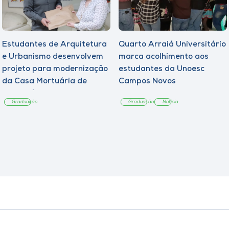
Estudantes de Arquitetura
Quarto Arraiá Universitário
e Urbanismo desenvolvem
marca acolhimento aos
projeto para modernização
estudantes da Unoesc
da Casa Mortuária de
Campos Novos
Tangará
Graduação
Graduação
Notícia