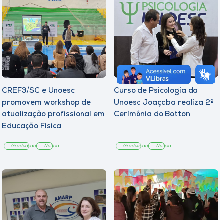
CREF3/SC e Unoesc
Curso de Psicologia da
promovem workshop de
Unoesc Joaçaba realiza 2ª
atualização profissional em
Cerimônia do Botton
Educação Física
Graduação
Notícia
Graduação
Notícia