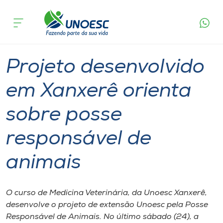
Página
O que
Projeto desenvolvido em Xanxerê orienta sobre
inicial
acontece
posse responsável de animais
Cursos
Graduação
Inserção Social
Xanxerê
Onde estamos
Projeto desenvolvido
Pesquisa
em Xanxerê orienta
sobre posse
Atendimento ao Estudante
responsável de
Portal de Ensino
animais
A
Unoesc
O curso de Medicina Veterinária, da Unoesc Xanxerê,
desenvolve o projeto de extensão Unoesc pela Posse
Internacionalização
Responsável de Animais. No último sábado (24), a