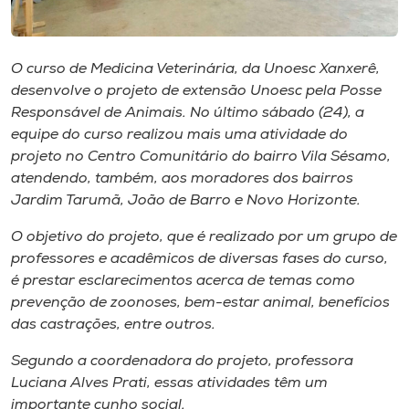
Museu
Unoesc
O curso de Medicina Veterinária, da Unoesc Xanxerê,
Store
desenvolve o projeto de extensão
Unoesc pela Posse
Responsável de Animais
. No último sábado (24), a
equipe do curso realizou mais uma atividade do
projeto no Centro Comunitário do bairro Vila Sésamo,
Selecione
atendendo, também, aos moradores dos bairros
o idioma
Jardim Tarumã, João de Barro e Novo Horizonte.
O objetivo do projeto, que é realizado por um grupo de
professores e acadêmicos de diversas fases do curso,
A+
é prestar esclarecimentos acerca de temas como
A-
prevenção de zoonoses, bem-estar animal, benefícios
das castrações, entre outros.
Segundo a coordenadora do projeto, professora
Luciana Alves Prati, essas atividades têm um
importante cunho social.