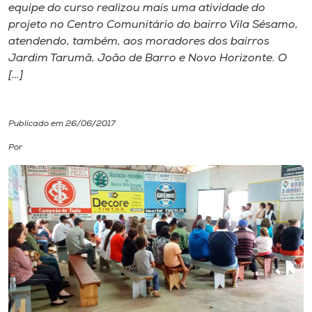
equipe do curso realizou mais uma atividade do
projeto no Centro Comunitário do bairro Vila Sésamo,
I.nova
atendendo, também, aos moradores dos bairros
Jardim Tarumã, João de Barro e Novo Horizonte. O
Diplomados
[…]
Cultura
Publicado em 26/06/2017
Por
CPA
Biblioteca
Editora
Rádio