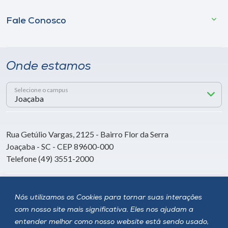
Fale Conosco
Onde estamos
Selecione o campus
Rua Getúlio Vargas, 2125 - Bairro Flor da Serra
Joaçaba - SC - CEP 89600-000
Telefone (49) 3551-2000
Siga a Unoesc
Nós utilizamos os Cookies para tornar suas interações
com nosso site mais significativa. Eles nos ajudam a
entender melhor como nosso website está sendo usado,