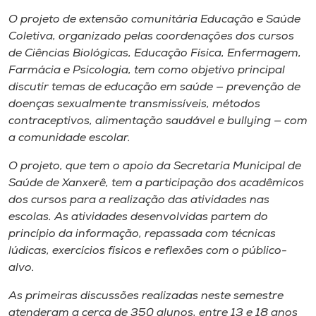
Museu
O projeto de extensão comunitária Educação e Saúde
Coletiva, organizado pelas coordenações dos cursos
Unoesc
de Ciências Biológicas, Educação Física, Enfermagem,
Store
Farmácia e Psicologia, tem como objetivo principal
discutir temas de educação em saúde — prevenção de
doenças sexualmente transmissíveis, métodos
contraceptivos, alimentação saudável e
bullying
— com
Selecione
a comunidade escolar.
o idioma
O projeto, que tem o apoio da Secretaria Municipal de
Saúde de Xanxerê, tem a participação dos acadêmicos
dos cursos para a realização das atividades nas
A+
escolas. As atividades desenvolvidas partem do
A-
princípio da informação, repassada com técnicas
lúdicas, exercícios físicos e reflexões com o público-
alvo.
As primeiras discussões realizadas neste semestre
atenderam a cerca de 350 alunos, entre 13 e 18 anos