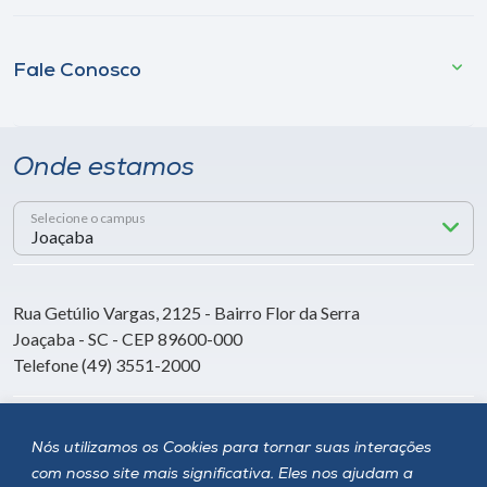
Fale Conosco
Onde estamos
Selecione o campus
Rua Getúlio Vargas, 2125 - Bairro Flor da Serra
Joaçaba - SC - CEP 89600-000
Telefone (49) 3551-2000
Siga a Unoesc
Nós utilizamos os Cookies para tornar suas interações
com nosso site mais significativa. Eles nos ajudam a