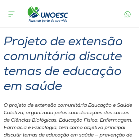
Página
O que
Projeto de extensão comunitária discute
inicial
acontece
temas de educação em saúde
Cursos
Graduação
Extensão
Xanxerê
Onde estamos
Projeto de extensão
Pesquisa
comunitária discute
temas de educação
Atendimento ao Estudante
em saúde
Portal de Ensino
O projeto de extensão comunitária Educação e Saúde
A
Coletiva, organizado pelas coordenações dos cursos
Unoesc
de Ciências Biológicas, Educação Física, Enfermagem,
Farmácia e Psicologia, tem como objetivo principal
Internacionalização
discutir temas de educação em saúde — prevenção de