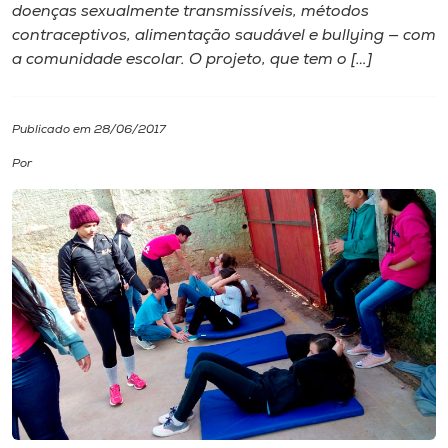
doenças sexualmente transmissíveis, métodos
contraceptivos, alimentação saudável e bullying — com
I.nova
a comunidade escolar. O projeto, que tem o […]
Diplomados
Publicado em 28/06/2017
Cultura
Por
CPA
Biblioteca
Editora
Rádio