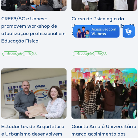
CREF3/SC e Unoesc
Curso de Psicologia da
promovem workshop de
Unoesc Joaçaba realiza 2ª
atualização profissional em
Cerimônia do Botton
Educação Física
Graduação
Notícia
Graduação
Notícia
Estudantes de Arquitetura
Quarto Arraiá Universitário
e Urbanismo desenvolvem
marca acolhimento aos