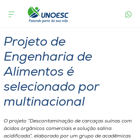
Página
O que
Projeto de Engenharia de Alimentos é
inicial
acontece
selecionado por multinacional
Cursos
Graduação
São Miguel do Oeste
Onde estamos
Projeto de
Pesquisa
Engenharia de
Alimentos é
Atendimento ao Estudante
selecionado por
Portal de Ensino
multinacional
A
Unoesc
O projeto “Descontaminação de carcaças suínas com
ácidos orgânicos comerciais e solução salina
Internacionalização
acidificada”, elaborado por um grupo de acadêmicas