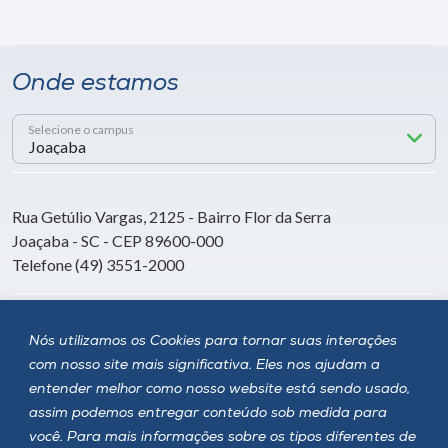
Onde estamos
Selecione o campus
Rua Getúlio Vargas, 2125 - Bairro Flor da Serra
Joaçaba - SC - CEP 89600-000
Telefone (49) 3551-2000
Siga a Unoesc
Nós utilizamos os Cookies para tornar suas interações
com nosso site mais significativa. Eles nos ajudam a
entender melhor como nosso website está sendo usado,
assim podemos entregar conteúdo sob medida para
você. Para mais informações sobre os tipos diferentes de