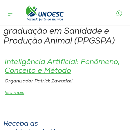
Programas de Mestrado ou
Cursos
Doutorado:
Programa de Pós-
graduação em Sanidade e
Onde estamos
Produção Animal (PPGSPA)
Pesquisa
Inteligência Artificial: Fenômeno,
Atendimento ao Estudante
Conceito e Método
Portal de Ensino
Organizador Patrick Zawadzki
leia mais
A
Unoesc
Receba as
Internacionalização