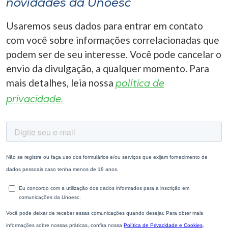
novidades da Unoesc
I.nova
Usaremos seus dados para entrar em contato
com você sobre informações correlacionadas que
Diplomados
podem ser de seu interesse. Você pode cancelar o
envio da divulgação, a qualquer momento. Para
mais detalhes, leia nossa
Cultura
política de
privacidade.
CPA
Biblioteca
Editora
Rádio