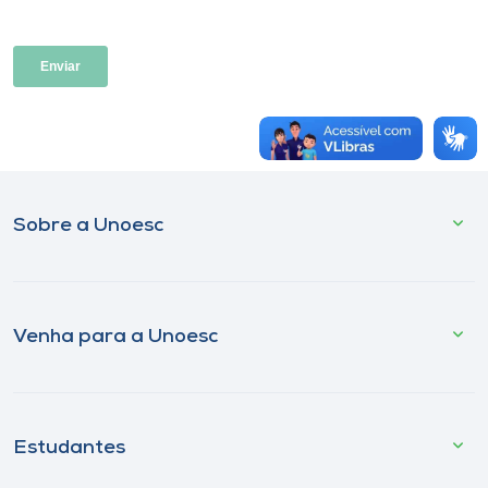
Museu
Unoesc
Store
Selecione
Sobre a Unoesc
o idioma
A+
Venha para a Unoesc
A-
Estudantes