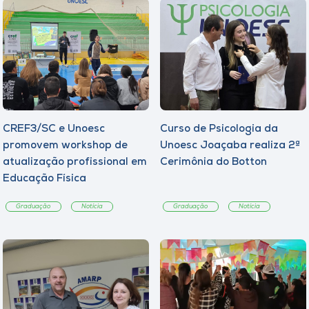
CREF3/SC e Unoesc
Curso de Psicologia da
promovem workshop de
Unoesc Joaçaba realiza 2ª
atualização profissional em
Cerimônia do Botton
Educação Física
Graduação
Notícia
Graduação
Notícia