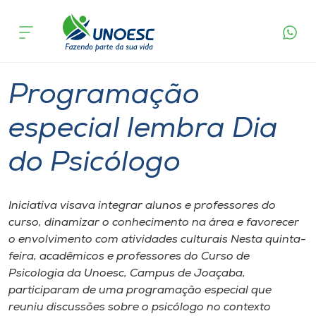
Página
O que
Programação especial lembra Dia do
inicial
acontece
Psicólogo
Cursos
Graduação
Joaçaba
Onde estamos
Programação
Pesquisa
especial lembra Dia
do Psicólogo
Atendimento ao Estudante
Portal de Ensino
Iniciativa visava integrar alunos e professores do
curso, dinamizar o conhecimento na área e favorecer
o envolvimento com atividades culturais Nesta quinta-
A
feira, acadêmicos e professores do Curso de
Unoesc
Psicologia da Unoesc, Campus de Joaçaba,
participaram de uma programação especial que
Internacionalização
reuniu discussões sobre o psicólogo no contexto