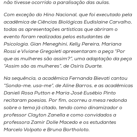
Museu
não tivesse ocorrido a paralisação das aulas.
Com exceção do Hino Nacional, que foi executado pela
Unoesc
acadêmica de Ciências Biológicas Eudislaine Carvalho,
Store
todas as apresentações artísticas que abriram o
evento foram realizadas pelos estudantes de
Psicologia. Gian Meneghini, Kelly Pereira, Mariana
Rossi e Viviane Gregoleti apresentaram a peça “Por
Selecione
que as mulheres são assim?”, uma adaptação da peça
o idioma
“Assim são as mulheres”, de Osiris Duarte.
Na sequência, a acadêmica Fernanda Bievati cantou
“Sonda-me, usa-me”, de Aline Barros, e as acadêmicas
A+
Danieli Rosa Putton e Maria José Eusébio Pinto
A-
recitaram poesias. Por fim, ocorreu a mesa redonda
sobre o tema já citado, tendo como dinamizador o
professor Clayton Zanella e como convidados a
professora Zamir Dolle Macedo e os estudantes
Marcelo Volpato e Bruna Bortholoto.