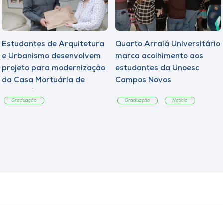
Estudantes de Arquitetura
Quarto Arraiá Universitário
e Urbanismo desenvolvem
marca acolhimento aos
projeto para modernização
estudantes da Unoesc
da Casa Mortuária de
Campos Novos
Tangará
Graduação
Graduação
Notícia