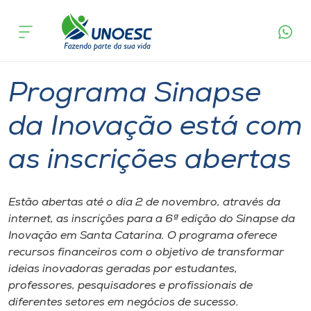
Página
O que
Programa Sinapse da Inovação está com as
inicial
acontece
inscrições abertas
Cursos
Graduação
Inovação
Joaçaba
Onde estamos
Programa Sinapse
Pesquisa
da Inovação está com
as inscrições abertas
Atendimento ao Estudante
Portal de Ensino
Estão abertas até o dia 2 de novembro, através da
internet, as inscrições para a 6ª edição do Sinapse da
Inovação em Santa Catarina. O programa oferece
A
recursos financeiros com o objetivo de transformar
Unoesc
ideias inovadoras geradas por estudantes,
professores, pesquisadores e profissionais de
Internacionalização
diferentes setores em negócios de sucesso.