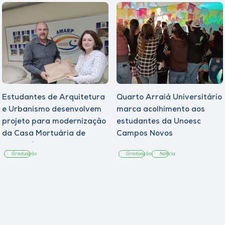
Estudantes de Arquitetura
Quarto Arraiá Universitário
e Urbanismo desenvolvem
marca acolhimento aos
projeto para modernização
estudantes da Unoesc
da Casa Mortuária de
Campos Novos
Tangará
Graduação
Graduação
Notícia