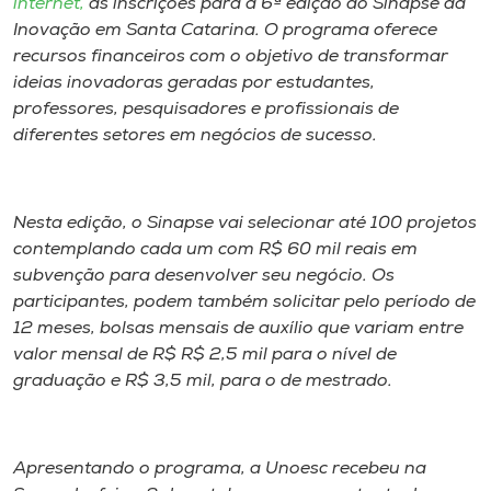
internet,
as inscrições para a 6ª edição do Sinapse da
Museu
Inovação em Santa Catarina. O programa oferece
recursos financeiros com o objetivo de transformar
Unoesc
ideias inovadoras geradas por estudantes,
Store
professores, pesquisadores e profissionais de
diferentes setores em negócios de sucesso.
Selecione
Nesta edição, o Sinapse vai selecionar até 100 projetos
o idioma
contemplando cada um com R$ 60 mil reais em
subvenção para desenvolver seu negócio. Os
participantes, podem também solicitar pelo período de
A+
12 meses, bolsas mensais de auxílio que variam entre
A-
valor mensal de R$ R$ 2,5 mil para o nível de
graduação e R$ 3,5 mil, para o de mestrado.
Apresentando o programa, a Unoesc recebeu na