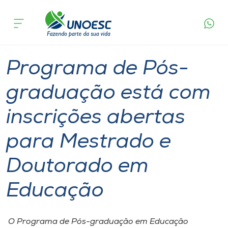
Página
O que
Programa de Pós-graduação está com
inicial
acontece
inscrições abertas para Mestrado e Doutorado
Cursos
em Educação
Graduação
Mestrado
Joaçaba
Onde estamos
Programa de Pós-
Pesquisa
graduação está com
inscrições abertas
Atendimento ao Estudante
para Mestrado e
Portal de Ensino
Doutorado em
A
Educação
Unoesc
Internacionalização
O Programa de Pós-graduação em Educação