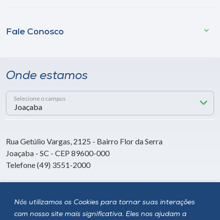
Fale Conosco
Onde estamos
Selecione o campus
Rua Getúlio Vargas, 2125 - Bairro Flor da Serra
Joaçaba - SC - CEP 89600-000
Telefone (49) 3551-2000
Siga a Unoesc
Nós utilizamos os Cookies para tornar suas interações
com nosso site mais significativa. Eles nos ajudam a