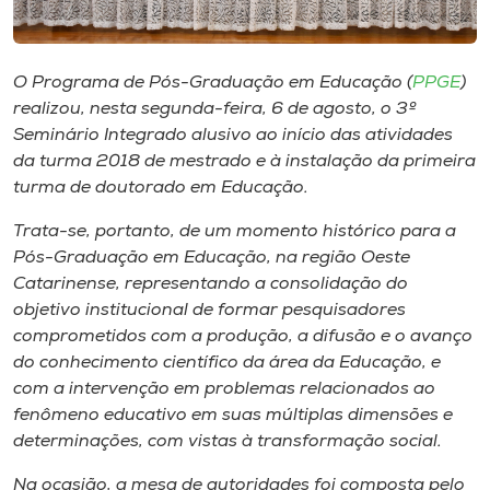
Museu
Unoesc
O Programa de Pós-Graduação em Educação (
PPGE
)
Store
realizou, nesta segunda-feira, 6 de agosto, o 3º
Seminário Integrado alusivo ao início das atividades
da turma 2018 de mestrado e à instalação da primeira
turma de doutorado em Educação.
Selecione
o idioma
Trata-se, portanto, de um momento histórico para a
Pós-Graduação em Educação, na região Oeste
Catarinense, representando a consolidação do
objetivo institucional de formar pesquisadores
A+
comprometidos com a produção, a difusão e o avanço
A-
do conhecimento científico da área da Educação, e
com a intervenção em problemas relacionados ao
fenômeno educativo em suas múltiplas dimensões e
determinações, com vistas à transformação social.
Na ocasião, a mesa de autoridades foi composta pelo