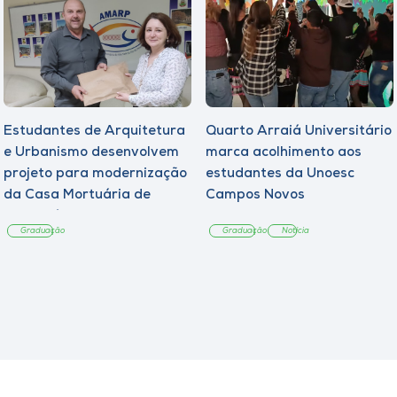
Estudantes de Arquitetura
Quarto Arraiá Universitário
e Urbanismo desenvolvem
marca acolhimento aos
projeto para modernização
estudantes da Unoesc
da Casa Mortuária de
Campos Novos
Tangará
Graduação
Graduação
Notícia