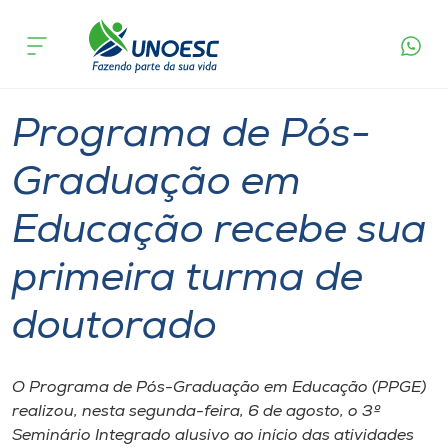
Página
O que
Programa de Pós-Graduação em Educação
inicial
acontece
recebe sua primeira turma de doutorado
Cursos
Graduação
Doutorado
Joaçaba
Onde estamos
Programa de Pós-
Pesquisa
Graduação em
Educação recebe sua
Atendimento ao Estudante
primeira turma de
Portal de Ensino
doutorado
A
Unoesc
O Programa de Pós-Graduação em Educação (PPGE)
realizou, nesta segunda-feira, 6 de agosto, o 3º
Internacionalização
Seminário Integrado alusivo ao início das atividades