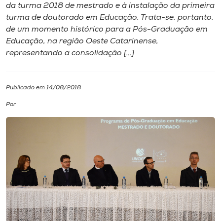
da turma 2018 de mestrado e à instalação da primeira
turma de doutorado em Educação. Trata-se, portanto,
I.nova
de um momento histórico para a Pós-Graduação em
Educação, na região Oeste Catarinense,
Diplomados
representando a consolidação […]
Cultura
Publicado em 14/08/2018
Por
CPA
Biblioteca
Editora
Rádio