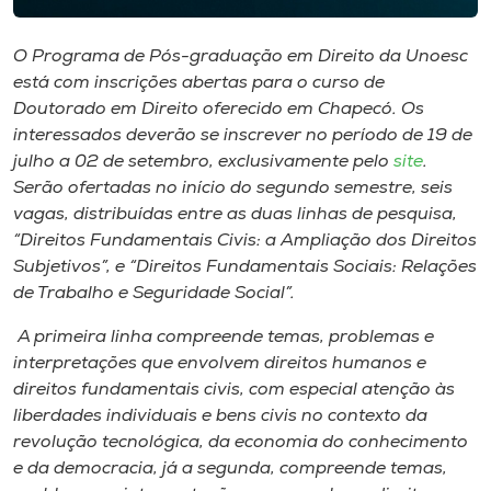
Museu
O Programa de Pós-graduação em Direito da Unoesc
Unoesc
está com inscrições abertas para o curso de
Store
Doutorado em Direito oferecido em Chapecó. Os
interessados deverão se inscrever no período de 19 de
julho a 02 de setembro, exclusivamente pelo
site
.
Serão ofertadas no início do segundo semestre, seis
Selecione
vagas, distribuídas entre as duas linhas de pesquisa,
o idioma
“Direitos Fundamentais Civis: a Ampliação dos Direitos
Subjetivos”, e “Direitos Fundamentais Sociais: Relações
de Trabalho e Seguridade Social”.
A+
A primeira linha compreende temas, problemas e
A-
interpretações que envolvem direitos humanos e
direitos fundamentais civis, com especial atenção às
liberdades individuais e bens civis no contexto da
revolução tecnológica, da economia do conhecimento
e da democracia, já a segunda, compreende temas,