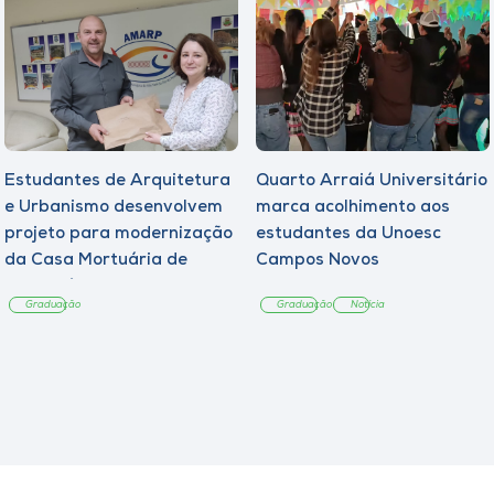
Estudantes de Arquitetura
Quarto Arraiá Universitário
e Urbanismo desenvolvem
marca acolhimento aos
projeto para modernização
estudantes da Unoesc
da Casa Mortuária de
Campos Novos
Tangará
Graduação
Graduação
Notícia