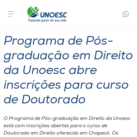
Página
O que
Programa de Pós-graduação em Direito da
inicial
acontece
Unoesc abre inscrições para curso de Doutorado
Cursos
Graduação
Doutorado
Chapecó
Onde estamos
Programa de Pós-
Pesquisa
graduação em Direito
da Unoesc abre
Atendimento ao Estudante
inscrições para curso
Portal de Ensino
de Doutorado
A
Unoesc
O Programa de Pós-graduação em Direito da Unoesc
está com inscrições abertas para o curso de
Internacionalização
Doutorado em Direito oferecido em Chapecó. Os