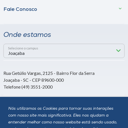
Fale Conosco
Onde estamos
Selecione o campus
Rua Getúlio Vargas, 2125 - Bairro Flor da Serra
Joaçaba - SC - CEP 89600-000
Telefone (49) 3551-2000
Siga a Unoesc
Nós utilizamos os Cookies para tornar suas interações
com nosso site mais significativa. Eles nos ajudam a
entender melhor como nosso website está sendo usado,