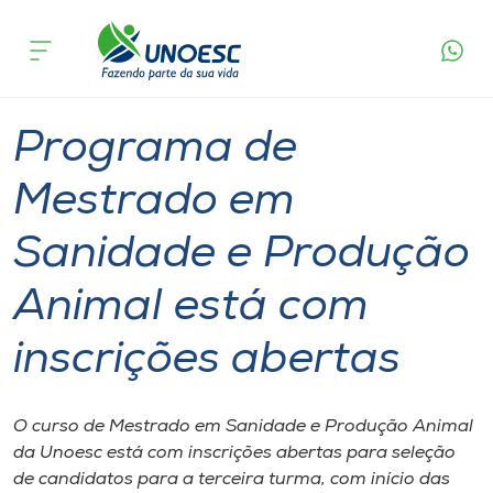
Página
O que
Programa de Mestrado em Sanidade e
inicial
acontece
Produção Animal está com inscrições abertas
Cursos
Graduação
Mestrado
Xanxerê
Onde estamos
Programa de
Pesquisa
Mestrado em
Sanidade e Produção
Atendimento ao Estudante
Animal está com
Portal de Ensino
inscrições abertas
A
Unoesc
O curso de Mestrado em Sanidade e Produção Animal
da Unoesc está com inscrições abertas para seleção
Internacionalização
de candidatos para a terceira turma, com início das