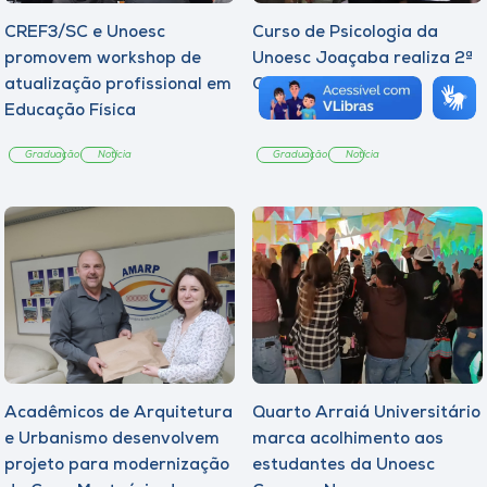
CREF3/SC e Unoesc
Curso de Psicologia da
promovem workshop de
Unoesc Joaçaba realiza 2ª
atualização profissional em
Cerimônia do Botton
Educação Física
Graduação
Notícia
Graduação
Notícia
Acadêmicos de Arquitetura
Quarto Arraiá Universitário
e Urbanismo desenvolvem
marca acolhimento aos
projeto para modernização
estudantes da Unoesc