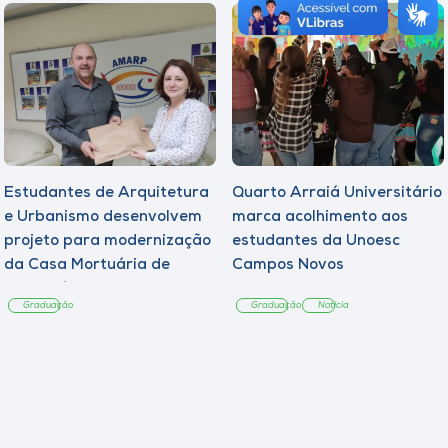
Estudantes de Arquitetura
Quarto Arraiá Universitário
e Urbanismo desenvolvem
marca acolhimento aos
projeto para modernização
estudantes da Unoesc
da Casa Mortuária de
Campos Novos
Tangará
Graduação
Graduação
Notícia