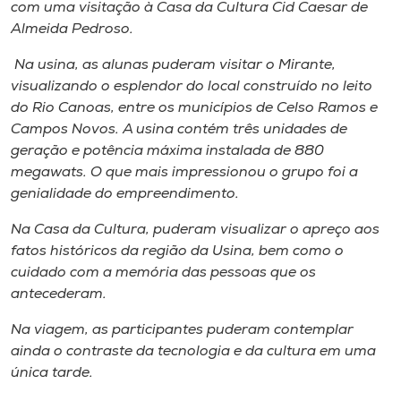
Museu
com uma visitação à Casa da Cultura Cid Caesar de
Almeida Pedroso.
Unoesc
Na usina, as alunas puderam visitar o Mirante,
Store
visualizando o esplendor do local construído no leito
do Rio Canoas, entre os municípios de Celso Ramos e
Campos Novos. A usina contém três unidades de
geração e potência máxima instalada de 880
Selecione
megawats. O que mais impressionou o grupo foi a
o idioma
genialidade do empreendimento.
Na Casa da Cultura, puderam visualizar o apreço aos
fatos históricos da região da Usina, bem como o
A+
cuidado com a memória das pessoas que os
A-
antecederam.
Na viagem, as participantes puderam contemplar
ainda o contraste da tecnologia e da cultura em uma
única tarde.