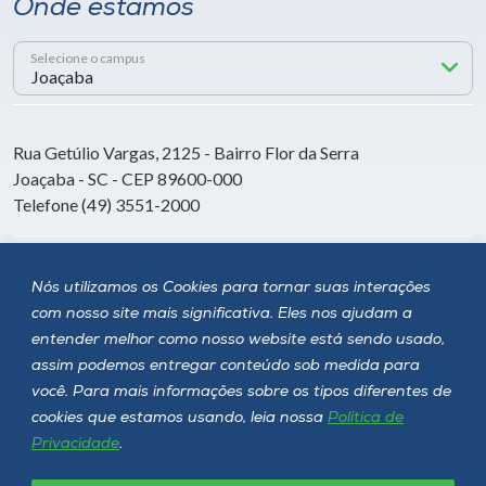
Onde estamos
Selecione o campus
Rua Getúlio Vargas, 2125 - Bairro Flor da Serra
Joaçaba - SC - CEP 89600-000
Telefone (49) 3551-2000
Siga a Unoesc
Nós utilizamos os Cookies para tornar suas interações
com nosso site mais significativa. Eles nos ajudam a
entender melhor como nosso website está sendo usado,
assim podemos entregar conteúdo sob medida para
você. Para mais informações sobre os tipos diferentes de
cookies que estamos usando, leia nossa
Política de
Privacidade
.