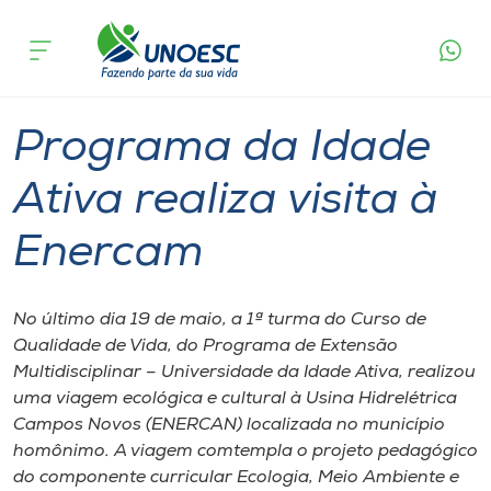
Página
O que
Programa da Idade Ativa realiza visita à
inicial
acontece
Enercam
Cursos
Graduação
Onde estamos
Programa da Idade
Pesquisa
Ativa realiza visita à
Enercam
Atendimento ao Estudante
Portal de Ensino
No último dia 19 de maio, a 1ª turma do Curso de
Qualidade de Vida, do Programa de Extensão
Multidisciplinar – Universidade da Idade Ativa, realizou
A
uma viagem ecológica e cultural à Usina Hidrelétrica
Unoesc
Campos Novos (ENERCAN) localizada no município
homônimo. A viagem comtempla o projeto pedagógico
Internacionalização
do componente curricular Ecologia, Meio Ambiente e