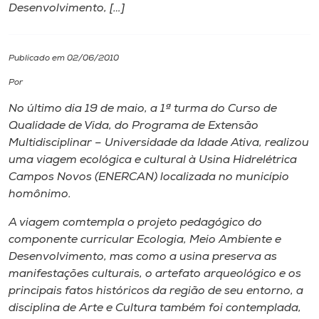
Desenvolvimento, […]
I.nova
Publicado em 02/06/2010
Diplomados
Por
No último dia 19 de maio, a 1ª turma do Curso de
Cultura
Qualidade de Vida, do Programa de Extensão
Multidisciplinar – Universidade da Idade Ativa, realizou
CPA
uma viagem ecológica e cultural à Usina Hidrelétrica
Campos Novos (ENERCAN) localizada no município
homônimo.
Biblioteca
A viagem comtempla o projeto pedagógico do
componente curricular Ecologia, Meio Ambiente e
Editora
Desenvolvimento, mas como a usina preserva as
manifestações culturais, o artefato arqueológico e os
Rádio
principais fatos históricos da região de seu entorno, a
disciplina de Arte e Cultura também foi contemplada,