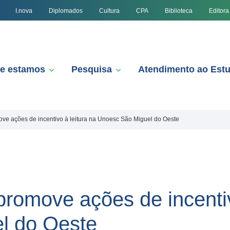
I.nova
Diplomados
Cultura
CPA
Biblioteca
Editora
e estamos
Pesquisa
Atendimento ao Est
ve ações de incentivo à leitura na Unoesc São Miguel do Oeste
romove ações de incentiv
l do Oeste