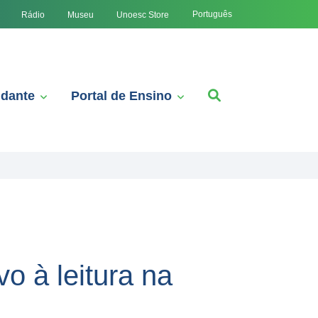
Português
Rádio
Museu
Unoesc Store
udante
Portal de Ensino
o à leitura na