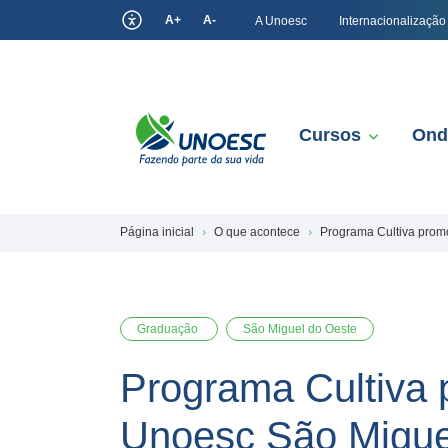
A+
A-
A Unoesc
Internacionalização
Cursos
Ond
Página inicial
O que acontece
Programa Cultiva promo
Graduação
São Miguel do Oeste
Programa Cultiva p
Unoesc São Migue