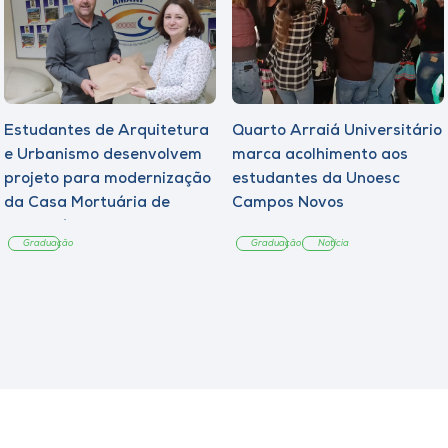
Estudantes de Arquitetura
Quarto Arraiá Universitário
e Urbanismo desenvolvem
marca acolhimento aos
projeto para modernização
estudantes da Unoesc
da Casa Mortuária de
Campos Novos
Tangará
Graduação
Graduação
Notícia