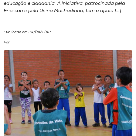
educação e cidadania. A iniciativa, patrocinada pela
Enercan e pela Usina Machadinho, tem o apoio […]
I.nova
Diplomados
Publicado em 24/04/2012
Por
Cultura
CPA
Biblioteca
Editora
Rádio