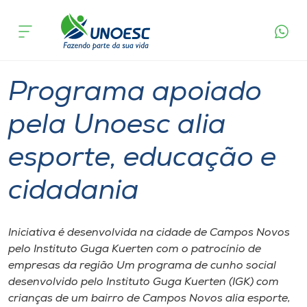
Página
O que
Programa apoiado pela Unoesc alia esporte,
inicial
acontece
educação e cidadania
Cursos
Graduação
Joaçaba
Onde estamos
Programa apoiado
Pesquisa
pela Unoesc alia
esporte, educação e
Atendimento ao Estudante
cidadania
Portal de Ensino
Iniciativa é desenvolvida na cidade de Campos Novos
A
pelo Instituto Guga Kuerten com o patrocínio de
Unoesc
empresas da região Um programa de cunho social
desenvolvido pelo Instituto Guga Kuerten (IGK) com
Internacionalização
crianças de um bairro de Campos Novos alia esporte,