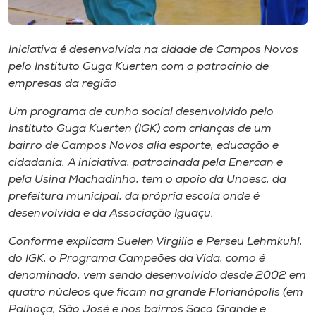
Museu
Unoesc
Iniciativa é desenvolvida na cidade de Campos Novos
pelo Instituto Guga Kuerten com o patrocínio de
Store
empresas da região
Um programa de cunho social desenvolvido pelo
Instituto Guga Kuerten (IGK) com crianças de um
Selecione
o idioma
bairro de Campos Novos alia esporte, educação e
cidadania. A iniciativa, patrocinada pela Enercan e
pela Usina Machadinho, tem o apoio da Unoesc, da
prefeitura municipal, da própria escola onde é
A+
desenvolvida e da Associação Iguaçu.
A-
Conforme explicam Suelen Virgilio e Perseu Lehmkuhl,
do IGK, o Programa Campeões da Vida, como é
denominado, vem sendo desenvolvido desde 2002 em
quatro núcleos que ficam na grande Florianópolis (em
Palhoça, São José e nos bairros Saco Grande e