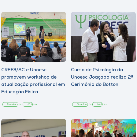
CREF3/SC e Unoesc
Curso de Psicologia da
promovem workshop de
Unoesc Joaçaba realiza 2ª
atualização profissional em
Cerimônia do Botton
Educação Física
Graduação
Notícia
Graduação
Notícia