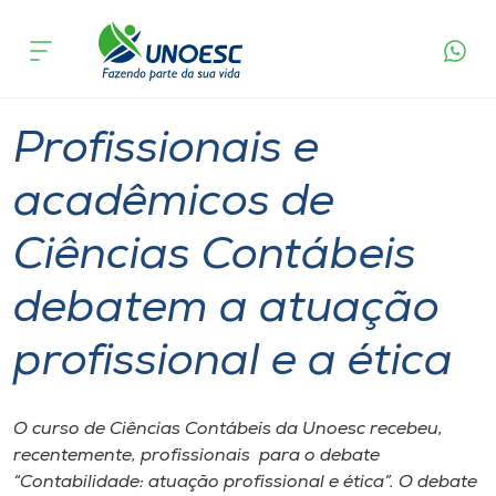
Página
O que
Profissionais e acadêmicos de Ciências
inicial
acontece
Contábeis debatem a atuação profissional e a
Cursos
ética
Graduação
São Miguel do Oeste
Onde estamos
Profissionais e
Pesquisa
acadêmicos de
Ciências Contábeis
Atendimento ao Estudante
debatem a atuação
Portal de Ensino
profissional e a ética
A
Unoesc
O curso de Ciências Contábeis da Unoesc recebeu,
recentemente, profissionais para o debate
Internacionalização
“Contabilidade: atuação profissional e ética”. O debate