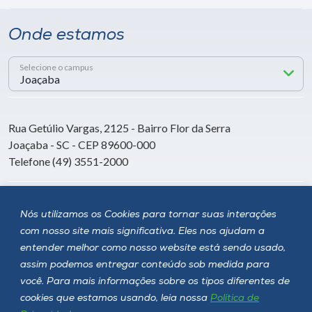
Onde estamos
Selecione o campus
Rua Getúlio Vargas, 2125 - Bairro Flor da Serra
Joaçaba - SC - CEP 89600-000
Telefone (49) 3551-2000
Siga a Unoesc
Nós utilizamos os Cookies para tornar suas interações
com nosso site mais significativa. Eles nos ajudam a
entender melhor como nosso website está sendo usado,
assim podemos entregar conteúdo sob medida para
você. Para mais informações sobre os tipos diferentes de
cookies que estamos usando, leia nossa
Política de