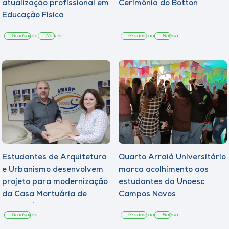
atualização profissional em
Cerimônia do Botton
Educação Física
Graduação
Notícia
Graduação
Notícia
Estudantes de Arquitetura
Quarto Arraiá Universitário
e Urbanismo desenvolvem
marca acolhimento aos
projeto para modernização
estudantes da Unoesc
da Casa Mortuária de
Campos Novos
Tangará
Graduação
Graduação
Notícia