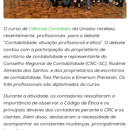
Museu
Unoesc
Store
O curso de
Ciências Contábeis
da Unoesc recebeu,
recentemente, profissionais para o debate
“Contabilidade: atuação profissional e ética”. O debate
contou com a participação do proprietário de
Selecione
escritório de contabilidade e representante do
o idioma
Conselho Regional de Contabilidade (CRC-SC), Rudinei
Almeida dos Santos, e dos proprietários de escritórios
de contabilidade, Tais Perozzo e Emerson Pierezan. Os
três profissionais são diplomados do curso.
A+
A-
Durante a atividade, os contadores ressaltaram a
importância de observar o Código de Ética e os
principais deveres dos contadores perante o CRC e os
clientes. Além disso, destacaram a necessidade de
acompanhar as constantes mudanças, principalmente,