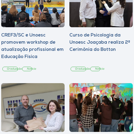
CREF3/SC e Unoesc
Curso de Psicologia da
promovem workshop de
Unoesc Joaçaba realiza 2ª
atualização profissional em
Cerimônia do Botton
Educação Física
Graduação
Notícia
Graduação
Notícia