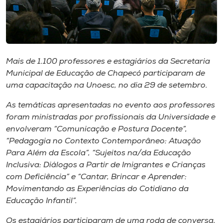
Museu
Unoesc
Store
Mais de 1.100 professores e estagiários da Secretaria
Municipal de Educação de Chapecó participaram de
uma capacitação na Unoesc, no dia 29 de setembro.
Selecione
o idioma
As temáticas apresentadas no evento aos professores
foram ministradas por profissionais da Universidade e
envolveram “Comunicação e Postura Docente”,
“Pedagogia no Contexto Contemporâneo: Atuação
A+
Para Além da Escola”, “Sujeitos na/da Educação
A-
Inclusiva: Diálogos a Partir de Imigrantes e Crianças
com Deficiência” e “Cantar, Brincar e Aprender:
Movimentando as Experiências do Cotidiano da
Educação Infantil”.
Os estagiários participaram de uma roda de conversa,