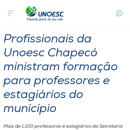
Página
O que
Profissionais da Unoesc Chapecó ministram
inicial
acontece
formação para professores e estagiários do
Cursos
município
Graduação
Notícia de evento
Chapecó
Onde estamos
Profissionais da
Pesquisa
Unoesc Chapecó
ministram formação
Atendimento ao Estudante
para professores e
Portal de Ensino
estagiários do
A
município
Unoesc
Internacionalização
Mais de 1.100 professores e estagiários da Secretaria