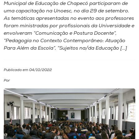
Municipal de Educação de Chapecó participaram de
uma capacitação na Unoesc, no dia 29 de setembro.
I.nova
As temáticas apresentadas no evento aos professores
foram ministradas por profissionais da Universidade e
Diplomados
envolveram “Comunicação e Postura Docente”,
“Pedagogia no Contexto Contemporâneo: Atuação
Para Além da Escola”, “Sujeitos na/da Educação […]
Cultura
CPA
Publicado em 04/10/2022
Por
Biblioteca
Editora
Rádio