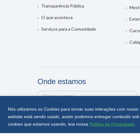
Transparência Pública
Mest
O que acontece
Exte
Serviços para a Comunidade
Curs
Colé
Onde estamos
Selecione o campus
Nós utilizamos os Cookies para tornar suas interações com nosso 
Rua Getúlio Vargas, 2125 - Bairro Flor da Serra
website está sendo usado, assim podemos entregar conteúdo sob 
Joaçaba - SC - CEP 89600-000
cookies que estamos usando, leia nossa
Política de Privacidade
.
Telefone (49) 3551-2000