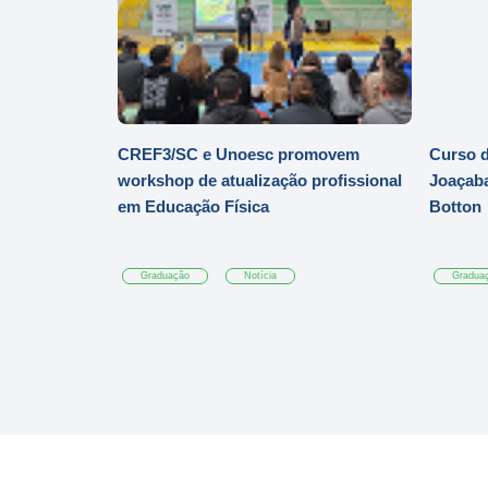
CREF3/SC e Unoesc promovem
Curso d
workshop de atualização profissional
Joaçaba
em Educação Física
Botton
Graduação
Notícia
Gradua