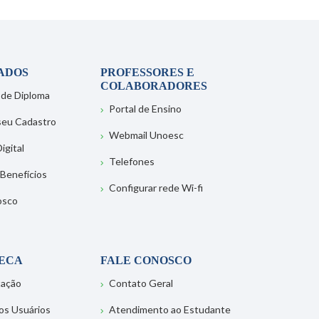
ADOS
PROFESSORES E
COLABORADORES
 de Diploma
Portal de Ensino
 seu Cadastro
Webmail Unoesc
igital
Telefones
 Benefícios
Configurar rede Wi-fi
osco
TECA
FALE CONOSCO
tação
Contato Geral
os Usuários
Atendimento ao Estudante