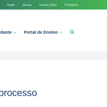
Português
Rádio
Museu
Unoesc Store
udante
Portal de Ensino
 processo