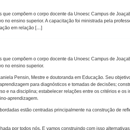
sores que compõem o corpo docente da Unoesc Campus de Joaçab
vo no ensino superior. A capacitação foi ministrada pela profe
mação em relação […]
sores que compõem o corpo docente da Unoesc Campus de Joaçab
vo no ensino superior.
 Daniela Pensin, Mestre e doutoranda em Educação. Seu objeti
 aprendizagem para diagnósticos e tomadas de decisões; constru
o e na disciplina; estabelecer relações entre os critérios e os
ino-aprendizagem.
ordadas estão centradas principalmente na construção de refle
lhada por todos nós. E vamos construindo com isso alternativ