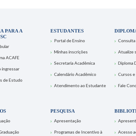
A PARA A
ESTUDANTES
DIPLOM
SC
Portal de Ensino
Consulta
bular
Minhas inscrições
Atualize
ema ACAFE
Secretaria Acadêmica
Diploma D
 ingressar
Calendário Acadêmico
Cursos e
s de Estudo
Atendimento ao Estudante
Fale Con
OS
PESQUISA
BIBLIO
uação
Apresentação
Apresen
Graduação
Programas de Incentivo à
Acesso a