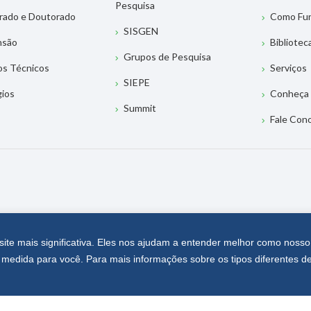
Pesquisa
rado e Doutorado
Como Fu
SISGEN
nsão
Bibliotec
Grupos de Pesquisa
os Técnicos
Serviços
SIEPE
gios
Conheça 
Summit
Fale Con
site mais significativa. Eles nos ajudam a entender melhor como nosso
medida para você. Para mais informações sobre os tipos diferentes d