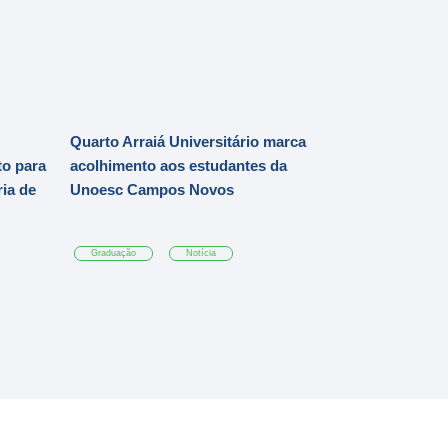
Quarto Arraiá Universitário marca
o para
acolhimento aos estudantes da
ia de
Unoesc Campos Novos
Graduação
Notícia