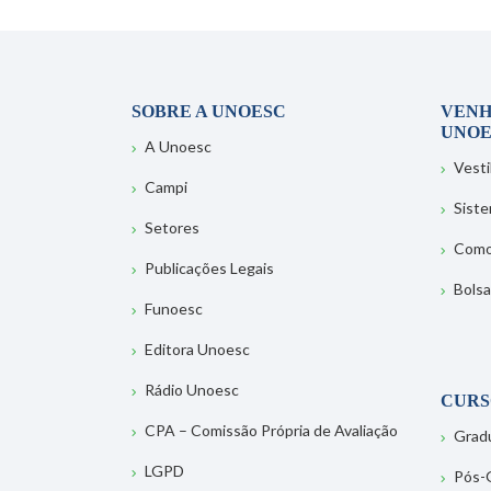
SOBRE A UNOESC
VENH
UNOE
A Unoesc
Vesti
Campi
Sist
Setores
Como
Publicações Legais
Bolsa
Funoesc
Editora Unoesc
Rádio Unoesc
CURS
CPA – Comissão Própria de Avaliação
Grad
LGPD
Pós-