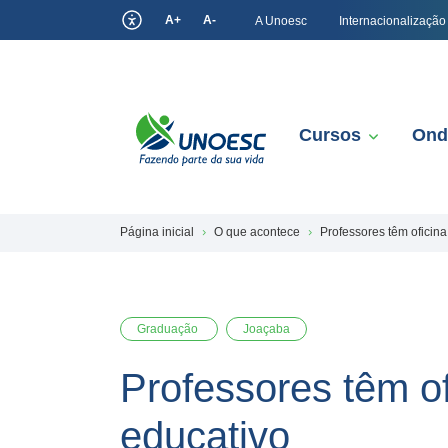
A+
A-
A Unoesc
Internacionalização
Cursos
Ond
Página inicial
O que acontece
Professores têm oficin
Graduação
Joaçaba
Professores têm o
educativo