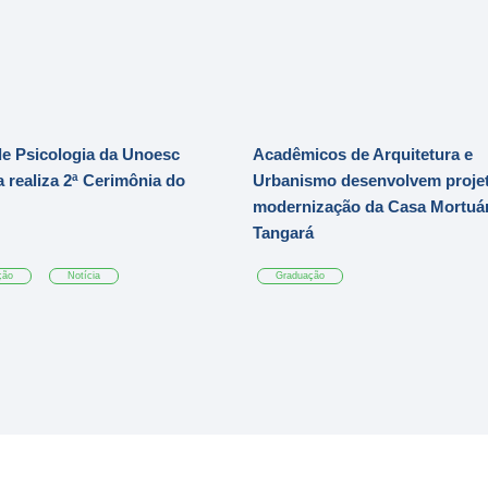
e Psicologia da Unoesc
Acadêmicos de Arquitetura e
 realiza 2ª Cerimônia do
Urbanismo desenvolvem projet
modernização da Casa Mortuár
Tangará
ção
Notícia
Graduação