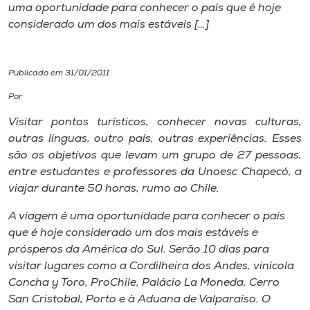
uma oportunidade para conhecer o país que é hoje
considerado um dos mais estáveis […]
I.nova
Diplomados
Publicado em 31/01/2011
Por
Cultura
Visitar pontos turísticos, conhecer novas culturas,
outras línguas, outro país, outras experiências. Esses
CPA
são os objetivos que levam um grupo de 27 pessoas,
entre estudantes e professores da Unoesc Chapecó, a
viajar durante 50 horas, rumo ao Chile.
Biblioteca
A viagem é uma oportunidade para conhecer o país
que é hoje considerado um dos mais estáveis e
Editora
prósperos da América do Sul. Serão 10 dias para
visitar lugares como a Cordilheira dos Andes, vinícola
Rádio
Concha y Toro, ProChile, Palácio La Moneda, Cerro
San Cristobal, Porto e à Aduana de Valparaíso. O