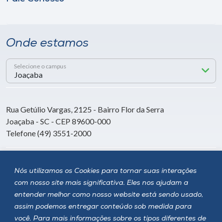
Onde estamos
Selecione o campus
Rua Getúlio Vargas, 2125 - Bairro Flor da Serra
Joaçaba - SC - CEP 89600-000
Telefone (49) 3551-2000
Siga a Unoesc
Nós utilizamos os Cookies para tornar suas interações
com nosso site mais significativa. Eles nos ajudam a
entender melhor como nosso website está sendo usado,
assim podemos entregar conteúdo sob medida para
você. Para mais informações sobre os tipos diferentes de