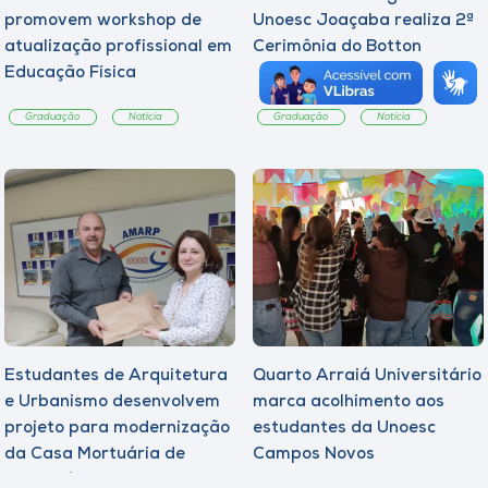
promovem workshop de
Unoesc Joaçaba realiza 2ª
atualização profissional em
Cerimônia do Botton
Educação Física
Graduação
Notícia
Graduação
Notícia
Estudantes de Arquitetura
Quarto Arraiá Universitário
e Urbanismo desenvolvem
marca acolhimento aos
projeto para modernização
estudantes da Unoesc
da Casa Mortuária de
Campos Novos
Tangará