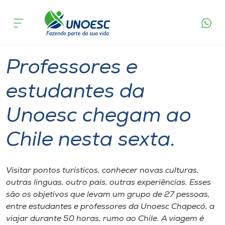
Página
O que
Professores e estudantes da Unoesc chegam
inicial
acontece
ao Chile nesta sexta.
Cursos
Graduação
Chapecó
Onde estamos
Professores e
Pesquisa
estudantes da
Unoesc chegam ao
Atendimento ao Estudante
Chile nesta sexta.
Portal de Ensino
Visitar pontos turísticos, conhecer novas culturas,
A
outras línguas, outro país, outras experiências. Esses
Unoesc
são os objetivos que levam um grupo de 27 pessoas,
entre estudantes e professores da Unoesc Chapecó, a
Internacionalização
viajar durante 50 horas, rumo ao Chile. A viagem é