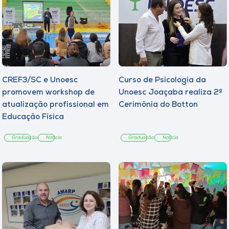
CREF3/SC e Unoesc
Curso de Psicologia da
promovem workshop de
Unoesc Joaçaba realiza 2ª
atualização profissional em
Cerimônia do Botton
Educação Física
Graduação
Notícia
Graduação
Notícia