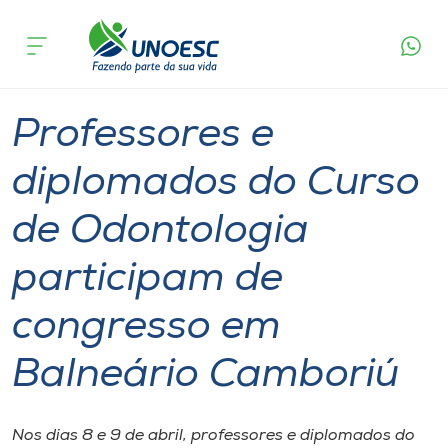
Página
O que
Professores e diplomados do Curso de
inicial
acontece
Odontologia participam de congresso em
Cursos
Balneário Camboriú
Graduação
Notícia de evento
Joaçaba
Onde estamos
Professores e
Pesquisa
diplomados do Curso
de Odontologia
Atendimento ao Estudante
participam de
Portal de Ensino
congresso em
A
Balneário Camboriú
Unoesc
Internacionalização
Nos dias 8 e 9 de abril, professores e diplomados do