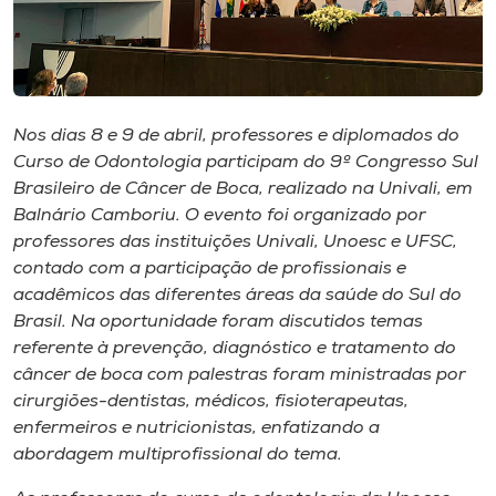
Museu
Unoesc
Store
Nos dias 8 e 9 de abril, professores e diplomados do
Curso de Odontologia participam do 9º Congresso Sul
Brasileiro de Câncer de Boca, realizado na Univali, em
Selecione
Balnário Camboriu. O evento foi organizado por
o idioma
professores das instituições Univali, Unoesc e UFSC,
contado com a participação de profissionais e
acadêmicos das diferentes áreas da saúde do Sul do
Brasil. Na oportunidade foram discutidos temas
A+
referente à prevenção, diagnóstico e tratamento do
A-
câncer de boca com palestras foram ministradas por
cirurgiões-dentistas, médicos, fisioterapeutas,
enfermeiros e nutricionistas, enfatizando a
abordagem multiprofissional do tema.