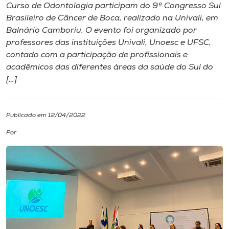
Curso de Odontologia participam do 9º Congresso Sul
Brasileiro de Câncer de Boca, realizado na Univali, em
I.nova
Balnário Camboriu. O evento foi organizado por
professores das instituições Univali, Unoesc e UFSC,
Diplomados
contado com a participação de profissionais e
acadêmicos das diferentes áreas da saúde do Sul do
[…]
Cultura
CPA
Publicado em 12/04/2022
Por
Biblioteca
Editora
Rádio