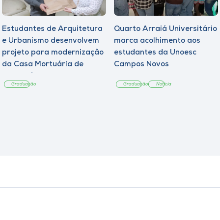
Estudantes de Arquitetura
Quarto Arraiá Universitário
e Urbanismo desenvolvem
marca acolhimento aos
projeto para modernização
estudantes da Unoesc
da Casa Mortuária de
Campos Novos
Tangará
Graduação
Graduação
Notícia