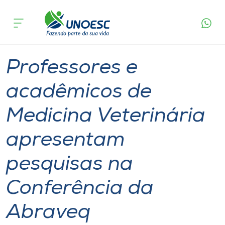
Página
O que
Professores e acadêmicos de Medicina
inicial
acontece
Veterinária apresentam pesquisas na
Cursos
Conferência da Abraveq
Graduação
Pesquisa
Xanxerê
Onde estamos
Professores e
Pesquisa
acadêmicos de
Medicina Veterinária
Atendimento ao Estudante
apresentam
Portal de Ensino
pesquisas na
A
Conferência da
Unoesc
Abraveq
Internacionalização