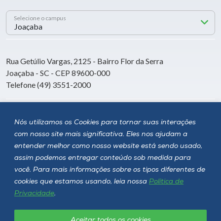
Selecione o campus
Rua Getúlio Vargas, 2125 - Bairro Flor da Serra
Joaçaba - SC - CEP 89600-000
Telefone (49) 3551-2000
Siga a Unoesc
Nós utilizamos os Cookies para tornar suas interações
com nosso site mais significativa. Eles nos ajudam a
entender melhor como nosso website está sendo usado,
assim podemos entregar conteúdo sob medida para
você. Para mais informações sobre os tipos diferentes de
cookies que estamos usando, leia nossa
Política de
Privacidade
.
Aceitar todos os cookies