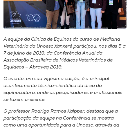
Museu
Unoesc
Store
A equipe da Clínica de Equinos do curso de Medicina
Veterinária da Unoesc Xanxerê participou, nos dias 5 a
7 de julho de 2019, da Conferência Anual da
Selecione
o idioma
Associação Brasileira de Médicos Veterinários de
Equídeos – Abraveq 2019.
O evento, em sua vigésima edição, é o principal
A+
acontecimento técnico-cientifico da área da
A-
equinocultura, onde os pesquisadores e profissionais
se fazem presente.
O professor Rodrigo Ramos Kaipper, destaca que a
participação da equipe na Conferência se mostra
como uma oportunidade para a Unoesc, através da