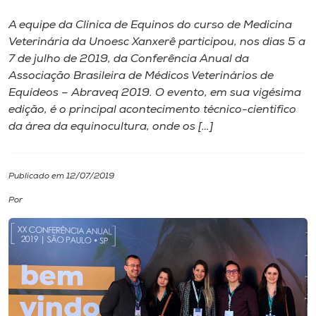
A equipe da Clínica de Equinos do curso de Medicina
I.nova
Veterinária da Unoesc Xanxerê participou, nos dias 5 a
7 de julho de 2019, da Conferência Anual da
Diplomados
Associação Brasileira de Médicos Veterinários de
Equídeos – Abraveq 2019. O evento, em sua vigésima
edição, é o principal acontecimento técnico-cientifico
Cultura
da área da equinocultura, onde os […]
CPA
Publicado em 12/07/2019
Biblioteca
Por
Editora
Rádio