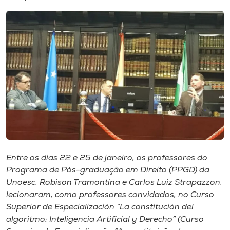
I.nova
Diplomados
Cultura
CPA
Biblioteca
Entre os dias 22 e 25 de janeiro, os professores do
Programa de Pós-graduação em Direito (PPGD) da
Editora
Unoesc, Robison Tramontina e Carlos Luiz Strapazzon,
lecionaram, como professores convidados, no Curso
Rádio
Superior de Especialización “La constitución del
algoritmo: Inteligencia Artificial y Derecho” (Curso