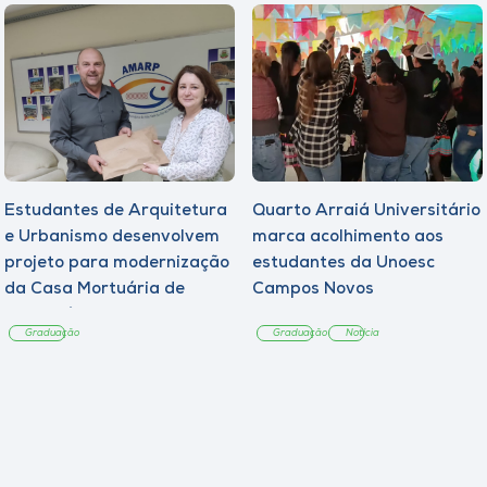
Estudantes de Arquitetura
Quarto Arraiá Universitário
e Urbanismo desenvolvem
marca acolhimento aos
projeto para modernização
estudantes da Unoesc
da Casa Mortuária de
Campos Novos
Tangará
Graduação
Graduação
Notícia