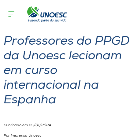
Página inicial
O que acontece
Professores do PPGD da Unoesc lecion
Cursos
Graduação
Chapecó
Onde estamos
Professores do PPGD
Pesquisa
da Unoesc lecionam
em curso
Atendimento ao Estudante
internacional na
Portal de Ensino
Espanha
A
Unoesc
Publicado em 25/01/2024
Internacionalização
Por Imprensa Unoesc