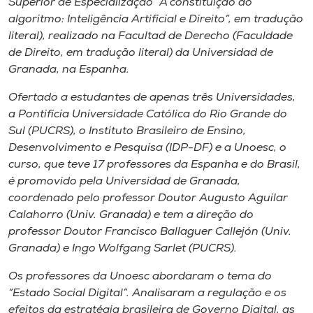
Superior de Especialização “A constituição do
Museu
algoritmo: Inteligência Artificial e Direito”, em tradução
literal), realizado na Facultad de Derecho (Faculdade
Unoesc
de Direito, em tradução literal) da Universidad de
Store
Granada, na Espanha.
Ofertado a estudantes de apenas três Universidades,
a Pontifícia Universidade Católica do Rio Grande do
Sul (PUCRS), o Instituto Brasileiro de Ensino,
Selecione
o idioma
Desenvolvimento e Pesquisa (IDP-DF) e a Unoesc, o
curso, que teve 17 professores da Espanha e do Brasil,
é promovido pela Universidad de Granada,
coordenado pelo professor Doutor Augusto Aguilar
A+
Calahorro (Univ. Granada) e tem a direção do
A-
professor Doutor Francisco Ballaguer Callejón (Univ.
Granada) e Ingo Wolfgang Sarlet (PUCRS).
Os professores da Unoesc abordaram o tema do
“Estado Social Digital”. Analisaram a regulação e os
efeitos da estratégia brasileira de Governo Digital, as