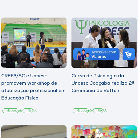
CREF3/SC e Unoesc
Curso de Psicologia da
promovem workshop de
Unoesc Joaçaba realiza 2ª
atualização profissional em
Cerimônia do Botton
Educação Física
Graduação
Notícia
Graduação
Notícia