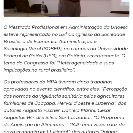
Museu
Unoesc
O Mestrado Profissional em Administração da Unoesc
Store
esteve representado no 52° Congresso da Sociedade
Brasileira de Economia, Administração e
Sociologia Rural (SOBER), no campus da Universidade
Federal de Goiás (UFG), em Goiânia, recentemente. O
Selecione
o idioma
tema do Congresso foi “Heterogeneidade e suas
implicações no rural brasileiro”.
Os professores do MPA tiveram cinco trabalhos
A+
aprovados no evento científico, entre eles: “Percepção
A-
das normas da vigilância sanitária pelos agricultores
familiares de Joaçaba, Herval d´oeste e Luzerna”, dos
autores Augusto Fischer, Daniela Marini, César
Augustus Winck e Silvio Santos Junior; “O Programa
de Aquisição de Alimentos – PAA: uma visão a luz da
nova economia institucional”, dos autores Daiane