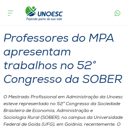
Página
O que
Professores do MPA apresentam trabalhos no
inicial
acontece
52° Congresso da SOBER
Cursos
Graduação
Mestrado
Chapecó
Onde estamos
Professores do MPA
Pesquisa
apresentam
trabalhos no 52°
Atendimento ao Estudante
Congresso da SOBER
Portal de Ensino
O Mestrado Profissional em Administração da Unoesc
A
esteve representado no 52° Congresso da Sociedade
Unoesc
Brasileira de Economia, Administração e
Sociologia Rural (SOBER), no campus da Universidade
Internacionalização
Federal de Goiás (UFG), em Goiânia, recentemente. O