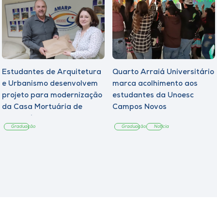
Estudantes de Arquitetura
Quarto Arraiá Universitário
e Urbanismo desenvolvem
marca acolhimento aos
projeto para modernização
estudantes da Unoesc
da Casa Mortuária de
Campos Novos
Tangará
Graduação
Graduação
Notícia