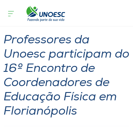
Página inicial
O que acontece
Professores da Unoesc participam do 
Cursos
Graduação
Chapecó
Videira
Joaçaba
Onde estamos
Professores da
Pesquisa
Unoesc participam do
16º Encontro de
Atendimento ao Estudante
Coordenadores de
Portal de Ensino
Educação Física em
A
Florianópolis
Unoesc
Internacionalização