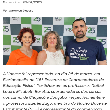
Publicado em 03/04/2025
I.nova
Por Imprensa Unoesc
Diplomados
Cultura
CPA
Biblioteca
A Unoesc foi representada, no dia 28 de março, em
Florianópolis, no “16º Encontro de Coordenadores de
Editora
Educação Física”. Participaram os professores Rafael
Laux e Elisabeth Baretta, coordenadores dos cursos
nos campi de Chapecó e Joaçaba, respectivamente, e
Rádio
a professora Ederlei Zago, membro do Núcleo Docente
Estruturante (NDE) e representante da coordenação