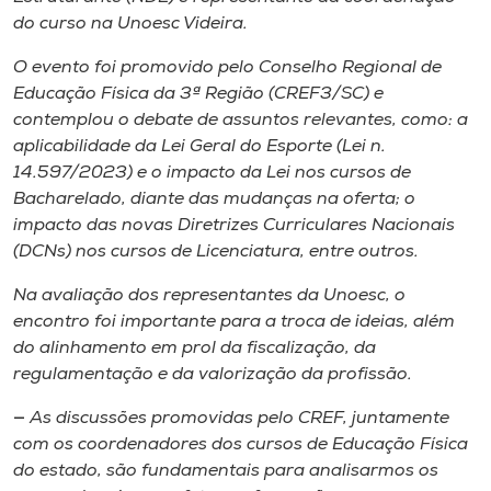
Museu
do curso na Unoesc Videira.
O evento foi promovido pelo Conselho Regional de
Unoesc
Educação Física da 3ª Região (CREF3/SC) e
Store
contemplou o debate de assuntos relevantes, como: a
aplicabilidade da Lei Geral do Esporte (Lei n.
14.597/2023) e o impacto da Lei nos cursos de
Bacharelado, diante das mudanças na oferta; o
Selecione
impacto das novas Diretrizes Curriculares Nacionais
o idioma
(DCNs) nos cursos de Licenciatura, entre outros.
Na avaliação dos representantes da Unoesc, o
encontro foi importante para a troca de ideias, além
A+
do alinhamento em prol da fiscalização, da
A-
regulamentação e da valorização da profissão.
—
As discussões promovidas pelo CREF, juntamente
com os coordenadores dos cursos de Educação Física
do estado, são fundamentais para analisarmos os