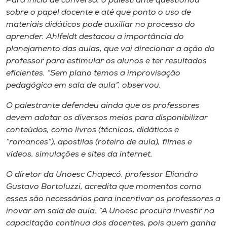
Para início de conversa, o palestrante questionou
Museu
sobre o papel docente e até que ponto o uso de
materiais didáticos pode auxiliar no processo do
Unoesc
aprender. Ahlfeldt destacou a importância do
Store
planejamento das aulas, que vai direcionar a ação do
professor para estimular os alunos e ter resultados
eficientes. “Sem plano temos a improvisação
pedagógica em sala de aula”, observou.
Selecione
o idioma
O palestrante defendeu ainda que os professores
devem adotar os diversos meios para disponibilizar
conteúdos, como livros (técnicos, didáticos e
“romances”), apostilas (roteiro de aula), filmes e
A+
vídeos, simulações e sites da internet.
A-
O diretor da Unoesc Chapecó, professor Eliandro
Gustavo Bortoluzzi, acredita que momentos como
esses são necessários para incentivar os professores a
inovar em sala de aula. “A Unoesc procura investir na
capacitação contínua dos docentes, pois quem ganha