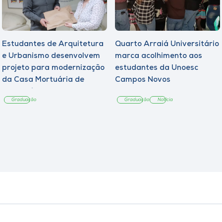
Estudantes de Arquitetura
Quarto Arraiá Universitário
e Urbanismo desenvolvem
marca acolhimento aos
projeto para modernização
estudantes da Unoesc
da Casa Mortuária de
Campos Novos
Tangará
Graduação
Graduação
Notícia