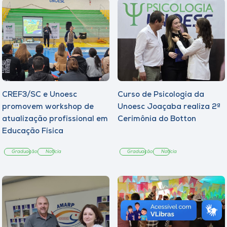
CREF3/SC e Unoesc
Curso de Psicologia da
promovem workshop de
Unoesc Joaçaba realiza 2ª
atualização profissional em
Cerimônia do Botton
Educação Física
Graduação
Notícia
Graduação
Notícia