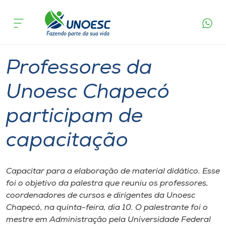
Página
O que
Professores da Unoesc Chapecó participam
inicial
acontece
de capacitação
Cursos
Graduação
Chapecó
Onde estamos
Professores da
Pesquisa
Unoesc Chapecó
participam de
Atendimento ao Estudante
capacitação
Portal de Ensino
Capacitar para a elaboração de material didático. Esse
A
foi o objetivo da palestra que reuniu os professores,
Unoesc
coordenadores de cursos e dirigentes da Unoesc
Chapecó, na quinta-feira, dia 10. O palestrante foi o
Internacionalização
mestre em Administração pela Universidade Federal