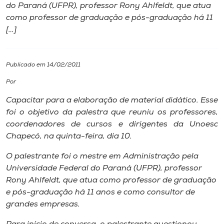
do Paraná (UFPR), professor Rony Ahlfeldt, que atua
como professor de graduação e pós-graduação há 11
I.nova
[…]
Diplomados
Publicado em 14/02/2011
Cultura
Por
Capacitar para a elaboração de material didático. Esse
CPA
foi o objetivo da palestra que reuniu os professores,
coordenadores de cursos e dirigentes da Unoesc
Chapecó, na quinta-feira, dia 10.
Biblioteca
O palestrante foi o mestre em Administração pela
Universidade Federal do Paraná (UFPR), professor
Editora
Rony Ahlfeldt, que atua como professor de graduação
e pós-graduação há 11 anos e como consultor de
Rádio
grandes empresas.