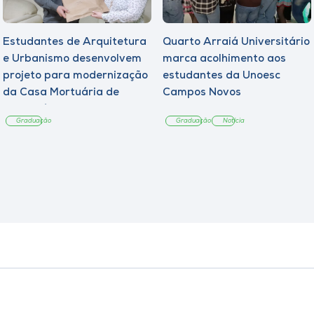
Estudantes de Arquitetura
Quarto Arraiá Universitário
e Urbanismo desenvolvem
marca acolhimento aos
projeto para modernização
estudantes da Unoesc
da Casa Mortuária de
Campos Novos
Tangará
Graduação
Graduação
Notícia