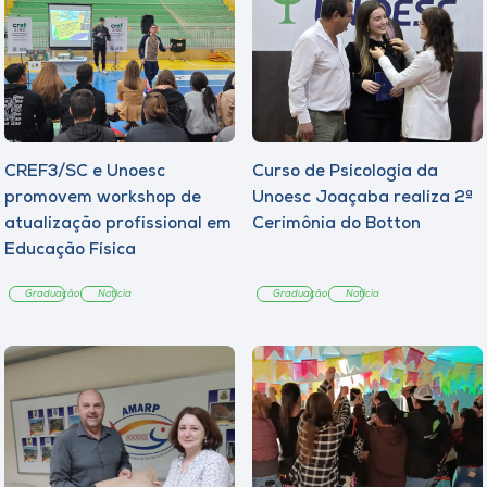
CREF3/SC e Unoesc
Curso de Psicologia da
promovem workshop de
Unoesc Joaçaba realiza 2ª
atualização profissional em
Cerimônia do Botton
Educação Física
Graduação
Notícia
Graduação
Notícia