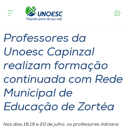
Página
O que
Professores da Unoesc Capinzal realizam
inicial
acontece
formação continuada com Rede Municipal de
Cursos
Educação de Zortéa
Graduação
Notícia de evento
Capinzal
Onde estamos
Professores da
Pesquisa
Unoesc Capinzal
realizam formação
Atendimento ao Estudante
continuada com Rede
Portal de Ensino
Municipal de
A
Educação de Zortéa
Unoesc
Internacionalização
Nos dias 18,19 e 20 de julho, os professores Adriana