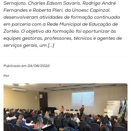
Sernajoto, Charles Edsom Savaris, Rodrigo André
Fernandes e Roberta Pieri, da Unoesc Capinzal,
I.nova
desenvolveram atividades de formação continuada
em parceria com a Rede Municipal de Educação de
Diplomados
Zortéa. O objetivo da formação foi oportunizar às
equipes gestoras, professores, técnicos e agentes de
serviços gerais, um […]
Cultura
CPA
Publicado em 04/08/2022
Por
Biblioteca
Editora
Rádio