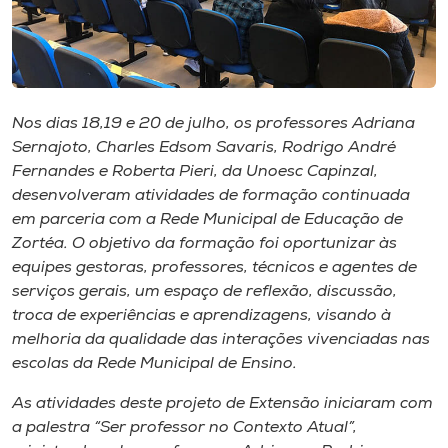
Museu
Unoesc
Store
Nos dias 18,19 e 20 de julho, os professores Adriana
Sernajoto, Charles Edsom Savaris, Rodrigo André
Fernandes e Roberta Pieri, da Unoesc Capinzal,
Selecione
desenvolveram atividades de formação continuada
o idioma
em parceria com a Rede Municipal de Educação de
Zortéa. O objetivo da formação foi oportunizar às
equipes gestoras, professores, técnicos e agentes de
serviços gerais, um espaço de reflexão, discussão,
A+
troca de experiências e aprendizagens, visando à
A-
melhoria da qualidade das interações vivenciadas nas
escolas da Rede Municipal de Ensino.
As atividades deste projeto de Extensão iniciaram com
a palestra “Ser professor no Contexto Atual”,