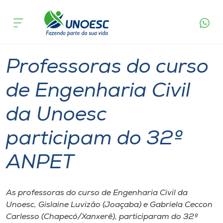
Página
O que
Professoras do curso de Engenharia Civil da
inicial
acontece
Unoesc participam do 32º ANPET
Cursos
Graduação
Joaçaba
Xanxerê
Chapecó
Onde estamos
Professoras do curso
Pesquisa
de Engenharia Civil
da Unoesc
Atendimento ao Estudante
participam do 32º
Portal de Ensino
ANPET
A
Unoesc
As professoras do curso de Engenharia Civil da
Unoesc, Gislaine Luvizão (Joaçaba) e Gabriela Ceccon
Internacionalização
Carlesso (Chapecó/Xanxerê), participaram do 32º