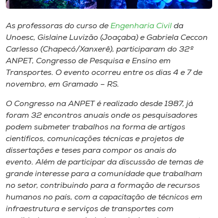
Museu
As professoras do curso de
Engenharia Civil
da
Unoesc
Unoesc, Gislaine Luvizão (Joaçaba) e Gabriela Ceccon
Store
Carlesso (Chapecó/Xanxerê), participaram do 32º
ANPET, Congresso de Pesquisa e Ensino em
Transportes. O evento ocorreu entre os dias 4 e 7 de
novembro, em Gramado – RS.
Selecione
o idioma
O Congresso na ANPET é realizado desde 1987, já
foram 32 encontros anuais onde os pesquisadores
podem submeter trabalhos na forma de artigos
científicos, comunicações técnicas e projetos de
A+
dissertações e teses para compor os anais do
A-
evento. Além de participar da discussão de temas de
grande interesse para a comunidade que trabalham
no setor, contribuindo para a formação de recursos
humanos no país, com a capacitação de técnicos em
infraestrutura e serviços de transportes com