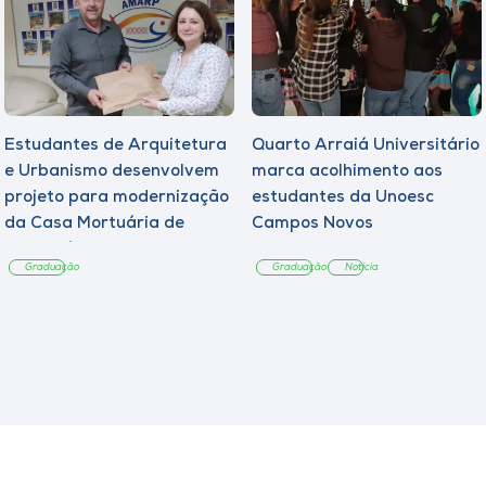
Estudantes de Arquitetura
Quarto Arraiá Universitário
e Urbanismo desenvolvem
marca acolhimento aos
projeto para modernização
estudantes da Unoesc
da Casa Mortuária de
Campos Novos
Tangará
Graduação
Graduação
Notícia