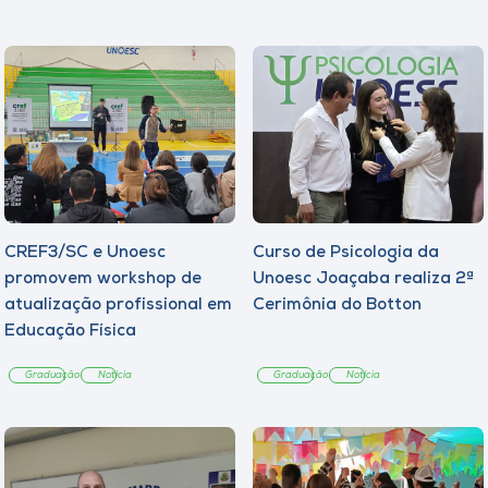
CREF3/SC e Unoesc
Curso de Psicologia da
promovem workshop de
Unoesc Joaçaba realiza 2ª
atualização profissional em
Cerimônia do Botton
Educação Física
Graduação
Notícia
Graduação
Notícia