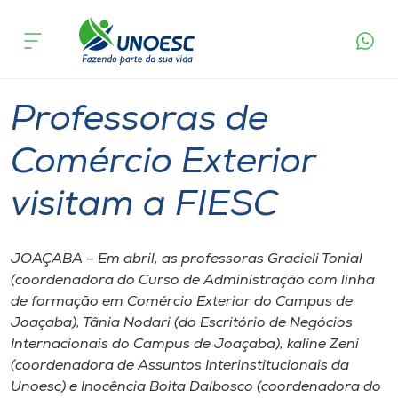
Página
O que
Professoras de Comércio Exterior visitam
inicial
acontece
a FIESC
Cursos
Graduação
Joaçaba
Onde estamos
Professoras de
Pesquisa
Comércio Exterior
visitam a FIESC
Atendimento ao Estudante
Portal de Ensino
JOAÇABA – Em abril, as professoras Gracieli Tonial
(coordenadora do Curso de Administração com linha
de formação em Comércio Exterior do Campus de
A
Joaçaba), Tânia Nodari (do Escritório de Negócios
Unoesc
Internacionais do Campus de Joaçaba), kaline Zeni
(coordenadora de Assuntos Interinstitucionais da
Internacionalização
Unoesc) e Inocência Boita Dalbosco (coordenadora do