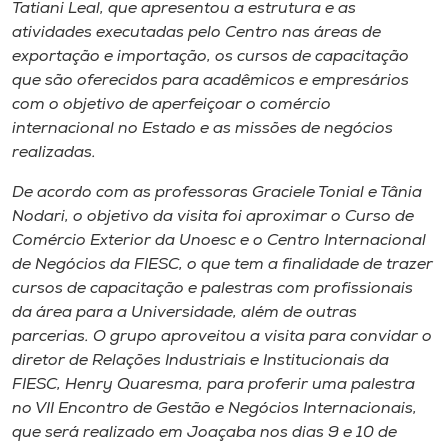
Museu
Tatiani Leal, que apresentou a estrutura e as
atividades executadas pelo Centro nas áreas de
exportação e importação, os cursos de capacitação
Unoesc
que são oferecidos para acadêmicos e empresários
Store
com o objetivo de aperfeiçoar o comércio
internacional no Estado e as missões de negócios
realizadas.
Selecione
De acordo com as professoras Graciele Tonial e Tânia
o idioma
Nodari, o objetivo da visita foi aproximar o Curso de
Comércio Exterior da Unoesc e o Centro Internacional
de Negócios da FIESC, o que tem a finalidade de trazer
cursos de capacitação e palestras com profissionais
A+
da área para a Universidade, além de outras
A-
parcerias. O grupo aproveitou a visita para convidar o
diretor de Relações Industriais e Institucionais da
FIESC, Henry Quaresma, para proferir uma palestra
no VII Encontro de Gestão e Negócios Internacionais,
que será realizado em Joaçaba nos dias 9 e 10 de