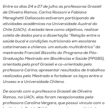
Museu
Entre os dias 24 e 27 de julho as professoras Grasieli
de Oliveira Ramos, Carina Rossoni e Fabiana
Unoesc
Meneghetti Dallacosta estiveram participando de
Store
atividades acadêmicas na Universidade Austral do
Chile (UACh). A estada teve como objetivos, realizar
coleta de dados para a dissertação “Relação entre a
saúde bucal e condições nutricionais em escolares
Selecione
catarinenses e chilenos: um estudo multicêntrico” da
o idioma
mestranda Francieli Bizzotto do Programa de Pós-
Graduação Mestrado em Biociências e Saúde (PPGBS),
orientada pela prof Grasieli e co-orientada pela
professora Carina; apresentar resultados de trabalhos
A+
realizados pelo Mestrado e fortalecer os laços entre a
A-
Unoesc e a Universidade Chilena.
De acordo com a professora Grasieli de Oliveira
Ramos, na UACh, elas foram recepcionadas pela
professora Carolina Vergara, que possui vinculo com o