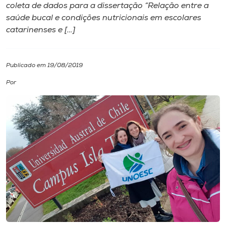
coleta de dados para a dissertação “Relação entre a
saúde bucal e condições nutricionais em escolares
I.nova
catarinenses e […]
Diplomados
Publicado em 19/08/2019
Cultura
Por
CPA
Biblioteca
Editora
Rádio