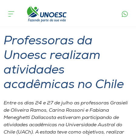
Página
O que
Professoras da Unoesc realizam atividades
inicial
acontece
acadêmicas no Chile
Cursos
Graduação
International
Joaçaba
Onde estamos
Professoras da
Pesquisa
Unoesc realizam
atividades
Atendimento ao Estudante
acadêmicas no Chile
Portal de Ensino
Entre os dias 24 e 27 de julho as professoras Grasieli
A
de Oliveira Ramos, Carina Rossoni e Fabiana
Unoesc
Meneghetti Dallacosta estiveram participando de
atividades acadêmicas na Universidade Austral do
Internacionalização
Chile (UACh). A estada teve como objetivos, realizar