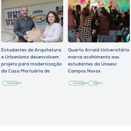
Estudantes de Arquitetura
Quarto Arraiá Universitário
e Urbanismo desenvolvem
marca acolhimento aos
projeto para modernização
estudantes da Unoesc
da Casa Mortuária de
Campos Novos
Tangará
Graduação
Graduação
Notícia