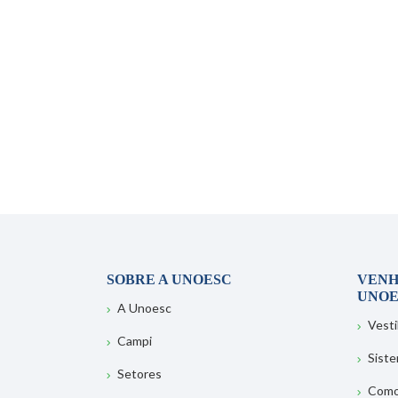
SOBRE A UNOESC
VENH
UNOE
A Unoesc
Vesti
Campi
Sist
Setores
Como