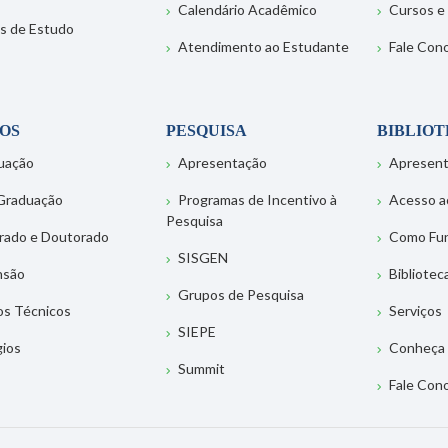
Calendário Acadêmico
Cursos e
s de Estudo
Atendimento ao Estudante
Fale Con
OS
PESQUISA
BIBLIO
uação
Apresentação
Apresen
Graduação
Programas de Incentivo à
Acesso a
Pesquisa
rado e Doutorado
Como Fu
SISGEN
nsão
Bibliotec
Grupos de Pesquisa
os Técnicos
Serviços
SIEPE
gios
Conheça 
Summit
Fale Con