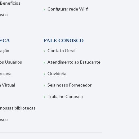
 Benefícios
Configurar rede Wi-fi
osco
TECA
FALE CONOSCO
tação
Contato Geral
os Usuários
Atendimento ao Estudante
nciona
Ouvidoria
a Virtual
Seja nosso Fornecedor
Trabalhe Conosco
nossas bibliotecas
osco