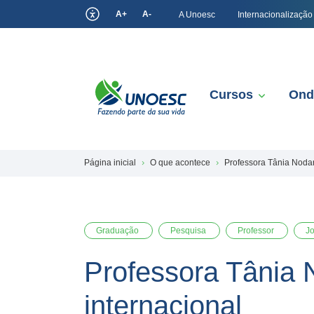
A+
A-
A Unoesc
Internacionalização
Cursos
Ond
Página inicial
O que acontece
Professora Tânia Nodar
Graduação
Pesquisa
Professor
J
Professora Tânia 
internacional