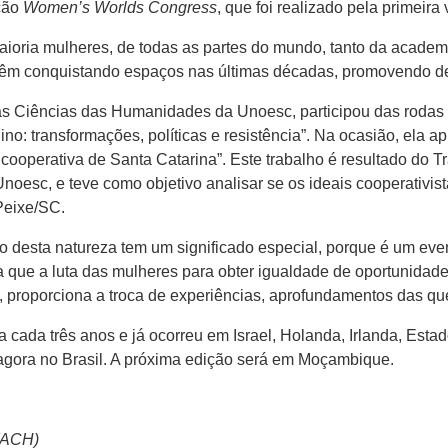
ição
Women’s Worlds Congress
, que foi realizado pela primeira
maioria mulheres, de todas as partes do mundo, tanto da acade
vêm conquistando espaços nas últimas décadas, promovendo deba
das Ciências das Humanidades da Unoesc, participou das rodas
no: transformações, políticas e resistência”. Na ocasião, ela a
cooperativa de Santa Catarina”. Este trabalho é resultado do 
Unoesc, e teve como objetivo analisar se os ideais cooperativ
Peixe/SC.
to desta natureza tem um significado especial, porque é um eve
 que a luta das mulheres para obter igualdade de oportunidad
, proporciona a troca de experiências, aprofundamentos das qu
ada três anos e já ocorreu em Israel, Holanda, Irlanda, Estad
agora no Brasil. A próxima edição será em Moçambique.
(ACH)