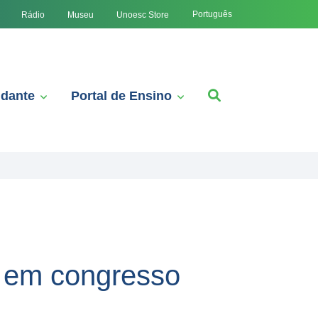
Português
Rádio
Museu
Unoesc Store
udante
Portal de Ensino
o em congresso