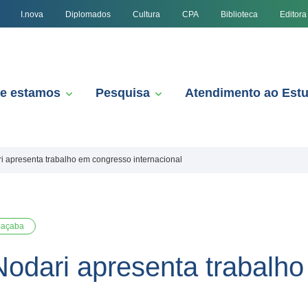
I.nova
Diplomados
Cultura
CPA
Biblioteca
Editora
e estamos
Pesquisa
Atendimento ao Est
i apresenta trabalho em congresso internacional
oaçaba
Nodari apresenta trabalh