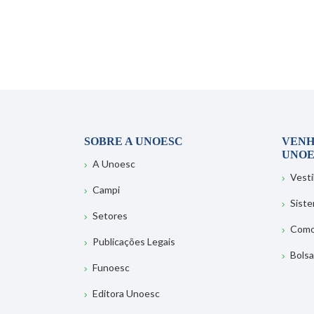
SOBRE A UNOESC
VENH
UNOE
A Unoesc
Vesti
Campi
Sist
Setores
Como
Publicações Legais
Bolsa
Funoesc
Editora Unoesc