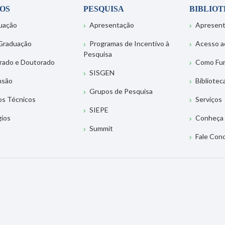
OS
PESQUISA
BIBLIO
uação
Apresentação
Apresen
Graduação
Programas de Incentivo à
Acesso a
Pesquisa
rado e Doutorado
Como Fu
SISGEN
nsão
Bibliotec
Grupos de Pesquisa
os Técnicos
Serviços
SIEPE
gios
Conheça 
Summit
Fale Con