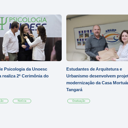
e Psicologia da Unoesc
Estudantes de Arquitetura e
 realiza 2ª Cerimônia do
Urbanismo desenvolvem projet
modernização da Casa Mortuár
Tangará
ção
Notícia
Graduação