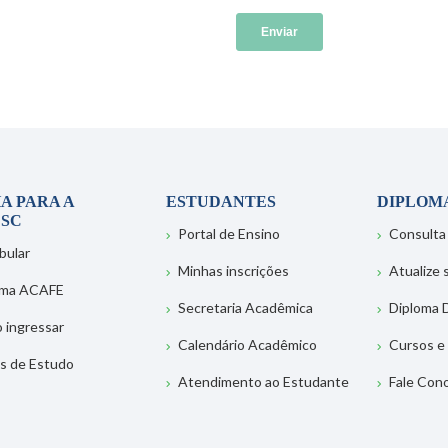
A PARA A
ESTUDANTES
DIPLOM
SC
Portal de Ensino
Consulta
bular
Minhas inscrições
Atualize
ema ACAFE
Secretaria Acadêmica
Diploma D
 ingressar
Calendário Acadêmico
Cursos e
s de Estudo
Atendimento ao Estudante
Fale Con