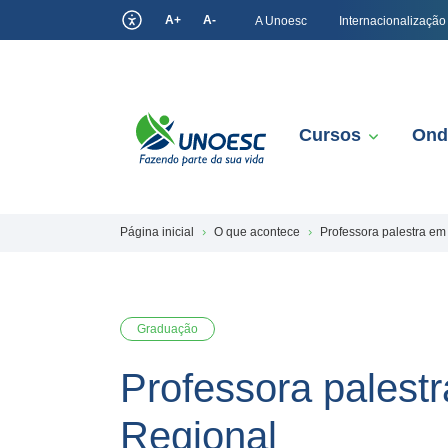
A+
A-
A Unoesc
Internacionalização
Cursos
Ond
Página inicial
O que acontece
Professora palestra e
Graduação
Professora palest
Regional