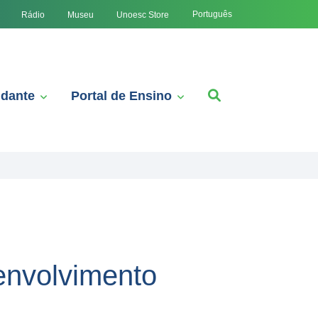
Português
Rádio
Museu
Unoesc Store
udante
Portal de Ensino
envolvimento