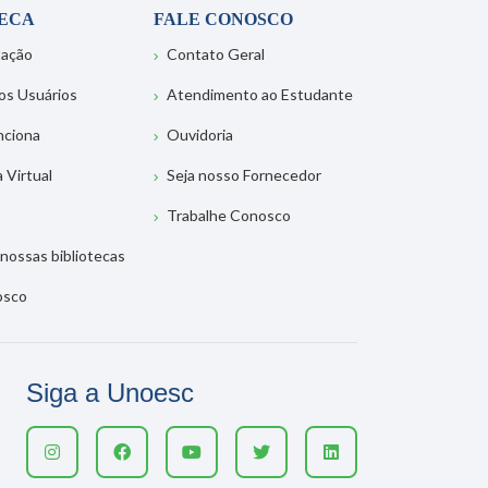
TECA
FALE CONOSCO
tação
Contato Geral
os Usuários
Atendimento ao Estudante
nciona
Ouvidoria
a Virtual
Seja nosso Fornecedor
Trabalhe Conosco
nossas bibliotecas
osco
Siga a Unoesc