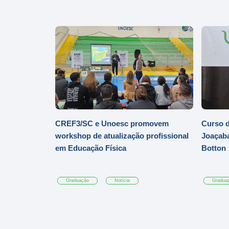
CREF3/SC e Unoesc promovem
Curso d
workshop de atualização profissional
Joaçaba
em Educação Física
Botton
Graduação
Notícia
Gradua