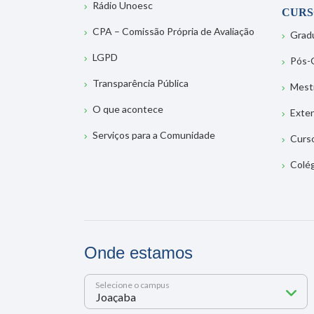
Rádio Unoesc
CURS
CPA – Comissão Própria de Avaliação
Grad
LGPD
Pós-
Transparência Pública
Mest
O que acontece
Exte
Serviços para a Comunidade
Curs
Colé
Onde estamos
Selecione o campus