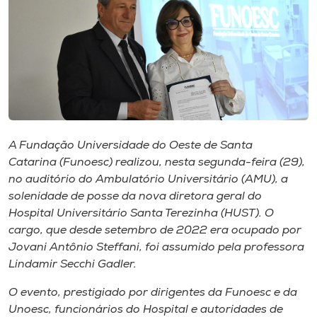
I.nova
Diplomados
Cultura
A Fundação Universidade do Oeste de Santa
CPA
Catarina
(
Funoesc
) realizou, nesta segunda-feira (29),
no auditório do Ambulatório Universitário (AMU), a
solenidade de posse da nova diretora geral do
Biblioteca
Hospital Universitário Santa Terezinha (HUST). O
cargo, que desde setembro de 2022 era ocupado por
Editora
Jovani Antônio Steffani, foi assumido pela professora
Lindamir Secchi Gadler.
Rádio
O evento, prestigiado por dirigentes da Funoesc e da
Unoesc, funcionários do Hospital e autoridades de