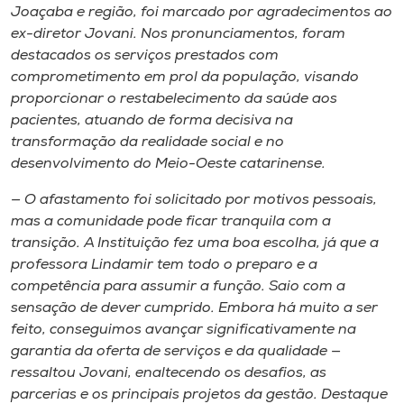
Museu
Joaçaba e região, foi marcado por agradecimentos ao
ex-diretor Jovani. Nos pronunciamentos, foram
destacados os serviços prestados com
Unoesc
comprometimento em prol da população, visando
Store
proporcionar o restabelecimento da saúde aos
pacientes, atuando de forma decisiva na
transformação da realidade social e no
desenvolvimento do Meio-Oeste catarinense.
Selecione
o idioma
— O afastamento foi solicitado por motivos pessoais,
mas a comunidade pode ficar tranquila com a
transição. A Instituição fez uma boa escolha, já que a
professora Lindamir tem todo o preparo e a
A+
competência para assumir a função. Saio com a
A-
sensação de dever cumprido. Embora há muito a ser
feito, conseguimos avançar significativamente na
garantia da oferta de serviços e da qualidade —
ressaltou Jovani, enaltecendo os desafios, as
parcerias e os principais projetos da gestão. Destaque