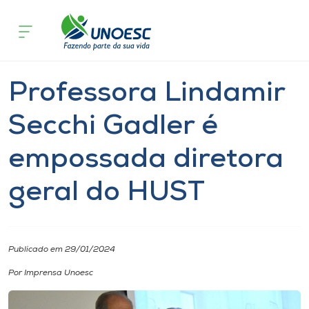
Página inicial
O que acontece
Professora Lindamir Secchi Gadler 
Cursos
Graduação
Joaçaba
Onde estamos
Professora Lindamir
Pesquisa
Secchi Gadler é
empossada diretora
Atendimento ao Estudante
geral do HUST
Portal de Ensino
A
Publicado em 29/01/2024
Unoesc
Por Imprensa Unoesc
Internacionalização