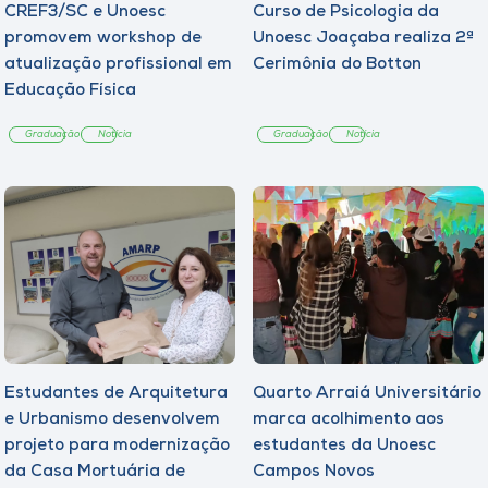
CREF3/SC e Unoesc
Curso de Psicologia da
promovem workshop de
Unoesc Joaçaba realiza 2ª
atualização profissional em
Cerimônia do Botton
Educação Física
Graduação
Notícia
Graduação
Notícia
Estudantes de Arquitetura
Quarto Arraiá Universitário
e Urbanismo desenvolvem
marca acolhimento aos
projeto para modernização
estudantes da Unoesc
da Casa Mortuária de
Campos Novos