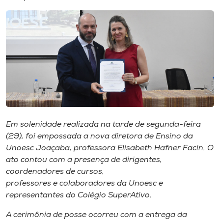
I.nova
Diplomados
Cultura
CPA
Em solenidade realizada na tarde de segunda-feira
(29), foi empossada a nova diretora de Ensino da
Biblioteca
Unoesc Joaçaba, professora Elisabeth Hafner Facin. O
ato contou com a presença de dirigentes,
Editora
coordenadores de cursos,
professores e colaboradores da Unoesc e
representantes do Colégio SuperAtivo.
Rádio
A cerimônia de posse ocorreu com a entrega da