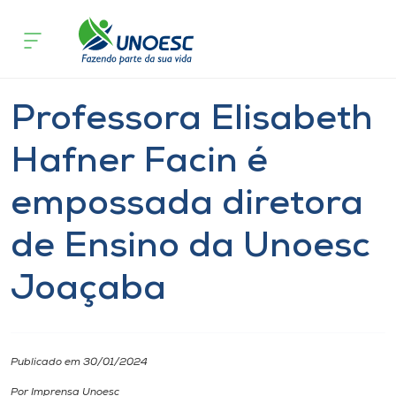
Página inicial
O que acontece
Professora Elisabeth Hafner Facin
Cursos
Graduação
Joaçaba
Onde estamos
Professora Elisabeth
Pesquisa
Hafner Facin é
empossada diretora
Atendimento ao Estudante
de Ensino da Unoesc
Portal de Ensino
Joaçaba
A
Unoesc
Publicado em 30/01/2024
Internacionalização
Por Imprensa Unoesc