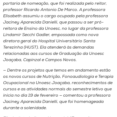
Museu
portaria de nomeação, que foi realizada pelo reitor,
professor Ricardo Antonio De Marco. A professora
Elisabeth assumiu o cargo ocupado pela professora
Unoesc
Jaciney Aparecida Danielli, que passou a ser pró-
Store
reitora de Ensino da Unoesc, no lugar da professora
Lindamir Secchi Gadler, empossada como nova
diretora geral do Hospital Universitário Santa
Terezinha (HUST). Ela atenderá às demandas
Selecione
relacionadas aos cursos de Graduação da Unoesc
o idioma
Joaçaba, Capinzal e Campos Novos.
— Dentre os projetos que temos em andamento estão
os novos cursos de Nutrição, Fonoaudiologia e Terapia
A+
Ocupacional na Unoesc Joaçaba, reconhecimentos de
A-
cursos e as atividades normais do semestre letivo que
inicia no dia 19 de fevereiro — comentou a professora
Jaciney Aparecida Danielli, que foi homenageada
durante a solenidade.