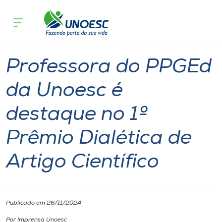
Página inicial
O que acontece
Professora do PPGEd da Unoesc é desta
Cursos
Graduação
Joaçaba
Onde estamos
Professora do PPGEd
Pesquisa
da Unoesc é
destaque no 1º
Atendimento ao Estudante
Prêmio Dialética de
Portal de Ensino
Artigo Científico
A
Unoesc
Publicado em 26/11/2024
Internacionalização
Por Imprensa Unoesc