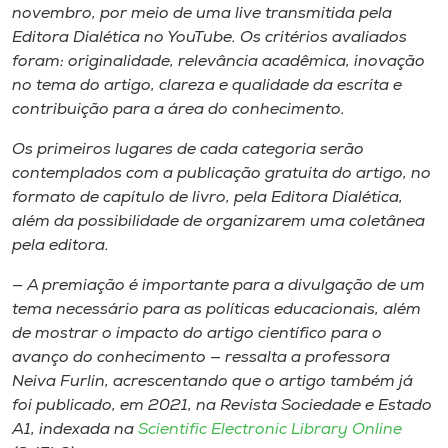
Museu
novembro, por meio de uma live transmitida pela
Editora Dialética no YouTube. Os critérios avaliados
foram: originalidade, relevância acadêmica, inovação
Unoesc
no tema do artigo, clareza e qualidade da escrita e
Store
contribuição para a área do conhecimento.
Os primeiros lugares de cada categoria serão
contemplados com a publicação gratuita do artigo, no
Selecione
formato de capítulo de livro, pela Editora Dialética,
o idioma
além da possibilidade de organizarem uma coletânea
pela editora.
— A premiação é importante para a divulgação de um
A+
tema necessário para as políticas educacionais, além
A-
de mostrar o impacto do artigo científico para o
avanço do conhecimento — ressalta a professora
Neiva Furlin, acrescentando que o artigo também já
foi publicado, em 2021, na Revista Sociedade e Estado
A1, indexada na
Scientific Electronic Library Online