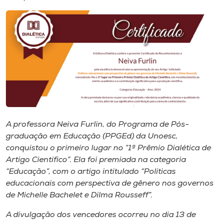
I.nova
Diplomados
Cultura
CPA
A professora Neiva Furlin, do Programa de Pós-
graduação em Educação (PPGEd) da Unoesc,
Biblioteca
conquistou o primeiro lugar no “1º Prêmio Dialética de
Artigo Científico”. Ela foi premiada na categoria
Editora
“Educação”, com o artigo intitulado “Políticas
educacionais com perspectiva de gênero nos governos
de Michelle Bachelet e Dilma Rousseff”.
Rádio
A divulgação dos vencedores ocorreu no dia 13 de