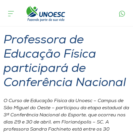
Página
O que
Professora de Educação Física participará de
inicial
acontece
Conferência Nacional
Cursos
Graduação
São Miguel do Oeste
Onde estamos
Professora de
Pesquisa
Educação Física
participará de
Atendimento ao Estudante
Conferência Nacional
Portal de Ensino
O Curso de Educação Física da Unoesc – Campus de
A
São Miguel do Oeste – participou da etapa estadual da
Unoesc
3ª Conferência Nacional do Esporte, que ocorreu nos
dias 29 e 30 de abril, em Florianópolis – SC. A
Internacionalização
professora Sandra Fachineto está entre os 30