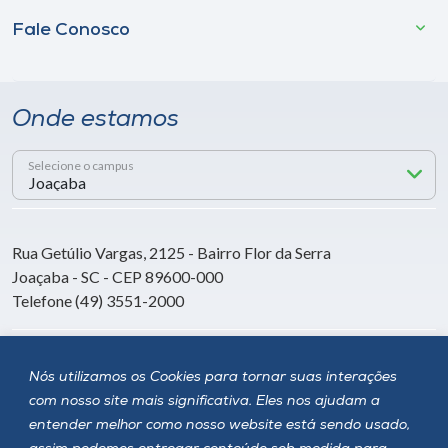
Fale Conosco
Onde estamos
Selecione o campus
Rua Getúlio Vargas, 2125 - Bairro Flor da Serra
Joaçaba - SC - CEP 89600-000
Telefone (49) 3551-2000
Siga a Unoesc
Nós utilizamos os Cookies para tornar suas interações
com nosso site mais significativa. Eles nos ajudam a
entender melhor como nosso website está sendo usado,