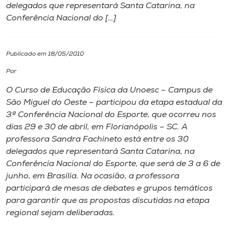
delegados que representará Santa Catarina, na
Conferência Nacional do […]
I.nova
Diplomados
Publicado em 18/05/2010
Por
Cultura
O Curso de Educação Física da Unoesc – Campus de
São Miguel do Oeste – participou da etapa estadual da
CPA
3ª Conferência Nacional do Esporte, que ocorreu nos
dias 29 e 30 de abril, em Florianópolis – SC. A
professora Sandra Fachineto está entre os 30
Biblioteca
delegados que representará Santa Catarina, na
Conferência Nacional do Esporte, que será de 3 a 6 de
Editora
junho, em Brasília. Na ocasião, a professora
participará de mesas de debates e grupos temáticos
para garantir que as propostas discutidas na etapa
Rádio
regional sejam deliberadas.