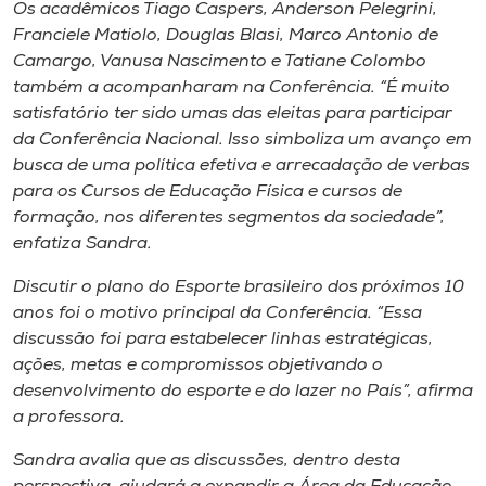
Museu
Os acadêmicos Tiago Caspers, Anderson Pelegrini,
Franciele Matiolo, Douglas Blasi, Marco Antonio de
Camargo, Vanusa Nascimento e Tatiane Colombo
Unoesc
também a acompanharam na Conferência. “É muito
Store
satisfatório ter sido umas das eleitas para participar
da Conferência Nacional. Isso simboliza um avanço em
busca de uma política efetiva e arrecadação de verbas
para os Cursos de Educação Física e cursos de
Selecione
formação, nos diferentes segmentos da sociedade”,
o idioma
enfatiza Sandra.
Discutir o plano do Esporte brasileiro dos próximos 10
anos foi o motivo principal da Conferência. “Essa
A+
discussão foi para estabelecer linhas estratégicas,
A-
ações, metas e compromissos objetivando o
desenvolvimento do esporte e do lazer no País”, afirma
a professora.
Sandra avalia que as discussões, dentro desta