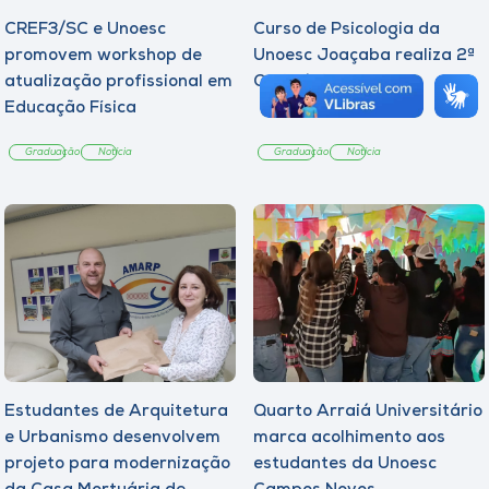
CREF3/SC e Unoesc
Curso de Psicologia da
promovem workshop de
Unoesc Joaçaba realiza 2ª
atualização profissional em
Cerimônia do Botton
Educação Física
Graduação
Notícia
Graduação
Notícia
Estudantes de Arquitetura
Quarto Arraiá Universitário
e Urbanismo desenvolvem
marca acolhimento aos
projeto para modernização
estudantes da Unoesc