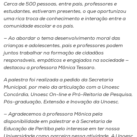
Museu
Cerca de 500 pessoas, entre pais, professores e
estudantes, estiveram presentes, o que oportunizou
uma rica troca de conhecimento e interação entre a
Unoesc
comunidade escolar e os pais.
Store
— Ao abordar o tema desenvolvimento moral das
crianças e adolescentes, pais e professores podem
juntos trabalhar na formação de cidadãos
Selecione
responsáveis, empáticos e engajados na sociedade —
o idioma
destacou a professora Mônica Tessaro.
A palestra foi realizada a pedido da Secretaria
Municipal, por meio da articulação com a Unoesc
A+
Concórdia, Unoesc On-line e Pró-Reitoria de Pesquisa,
A-
Pós-graduação, Extensão e Inovação da Unoesc.
— Agradecemos à professora Mônica pela
disponibilidade em palestrar e à Secretaria de
Educação de Peritiba pelo interesse em ter nossa
Universidade como parceira nessa atividade. A Unoesc