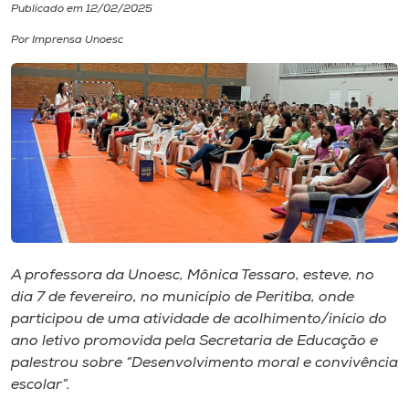
Publicado em 12/02/2025
I.nova
Por Imprensa Unoesc
Diplomados
Cultura
CPA
Biblioteca
A professora da Unoesc, Mônica Tessaro, esteve, no
dia 7 de fevereiro, no município de Peritiba, onde
Editora
participou de uma atividade de acolhimento/início do
ano letivo promovida pela Secretaria de Educação e
palestrou sobre “Desenvolvimento moral e convivência
Rádio
escolar”.