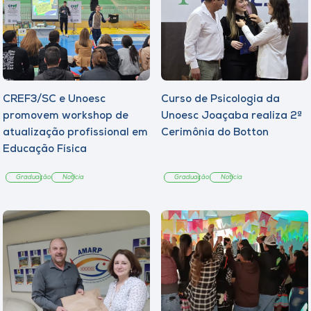
CREF3/SC e Unoesc
Curso de Psicologia da
promovem workshop de
Unoesc Joaçaba realiza 2ª
atualização profissional em
Cerimônia do Botton
Educação Física
Graduação
Notícia
Graduação
Notícia