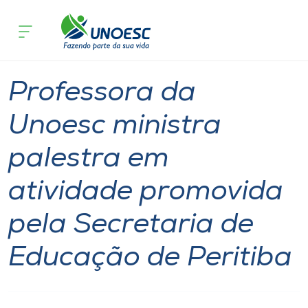
Página inicial
O que acontece
Professora da Unoesc ministra palest
Cursos
Graduação
Polo Concórdia
Onde estamos
Professora da
Pesquisa
Unoesc ministra
palestra em
Atendimento ao Estudante
atividade promovida
Portal de Ensino
pela Secretaria de
A
Educação de Peritiba
Unoesc
Internacionalização