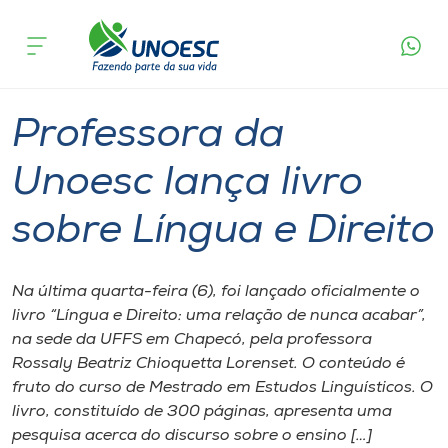
Página
O que
Professora da Unoesc lança livro sobre
inicial
acontece
Língua e Direito
Cursos
Graduação
Professor
Xanxerê
Onde estamos
Professora da
Pesquisa
Unoesc lança livro
sobre Língua e Direito
Atendimento ao Estudante
Portal de Ensino
Na última quarta-feira (6), foi lançado oficialmente o
livro “Língua e Direito: uma relação de nunca acabar”,
na sede da UFFS em Chapecó, pela professora
A
Rossaly Beatriz Chioquetta Lorenset. O conteúdo é
Unoesc
fruto do curso de Mestrado em Estudos Linguísticos. O
livro, constituído de 300 páginas, apresenta uma
Internacionalização
pesquisa acerca do discurso sobre o ensino […]