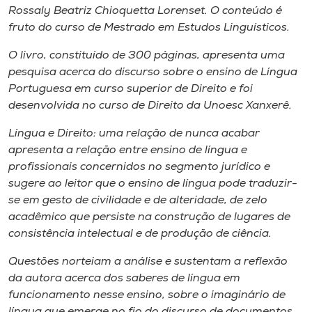
Museu
Rossaly Beatriz Chioquetta Lorenset. O conteúdo é
fruto do curso de Mestrado em Estudos Linguísticos.
Unoesc
O livro, constituído de 300 páginas, apresenta uma
Store
pesquisa acerca do discurso sobre o ensino de Língua
Portuguesa em curso superior de Direito e foi
desenvolvida no curso de Direito da Unoesc Xanxerê.
Selecione
Língua e Direito: uma relação de nunca acabar
o idioma
apresenta a relação entre ensino de língua e
profissionais concernidos no segmento jurídico e
sugere ao leitor que o ensino de língua pode traduzir-
se em gesto de civilidade e de alteridade, de zelo
A+
acadêmico que persiste na construção de lugares de
A-
consistência intelectual e de produção de ciência.
Questões norteiam a análise e sustentam a reflexão
da autora acerca dos saberes de língua em
funcionamento nesse ensino, sobre o imaginário de
língua que emerge no fio do discurso de documentos