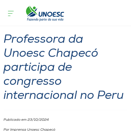
Página inicial
O que acontece
Professora da Unoesc Chapecó partici
Cursos
Graduação
Notícia
Chapecó
Onde estamos
Professora da
Pesquisa
Unoesc Chapecó
participa de
Atendimento ao Estudante
congresso
Portal de Ensino
internacional no Peru
A
Unoesc
Publicado em 23/10/2024
Internacionalização
Por Imprensa Unoesc Chapecó