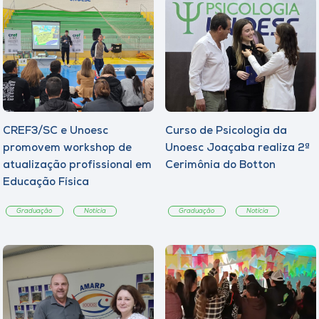
CREF3/SC e Unoesc
Curso de Psicologia da
promovem workshop de
Unoesc Joaçaba realiza 2ª
atualização profissional em
Cerimônia do Botton
Educação Física
Graduação
Notícia
Graduação
Notícia