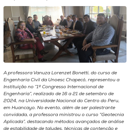
I.nova
Diplomados
Cultura
CPA
A professora Vanuza Lorenzet Bonetti, do curso de
Engenharia Civil da Unoesc Chapecó, representou a
Biblioteca
Instituição no “1º Congresso Internacional de
Engenharia”, realizado de 16 a 21 de setembro de
Editora
2024, na Universidade Nacional do Centro do Peru,
em Huancayo. No evento, além de ser palestrante
convidada, a professora ministrou o curso “Geotecnia
Rádio
Aplicada”, destacando métodos avançados de análise
de estabilidade de taludes, técnicas de contenção e